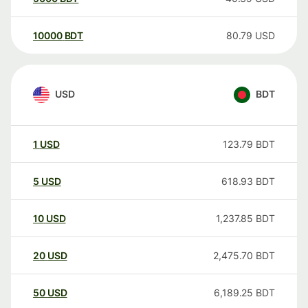
10000
BDT
80.79
USD
USD
BDT
1
USD
123.79
BDT
5
USD
618.93
BDT
10
USD
1,237.85
BDT
20
USD
2,475.70
BDT
50
USD
6,189.25
BDT