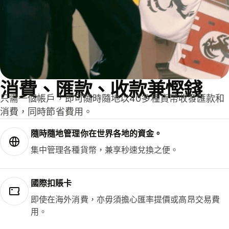
消費、匯款、收款兼慳錢
只需一個帳戶，即可隨時隨地以40多種貨幣收發匯款和
消費，同時節省費用。
隨時隨地管理你在世界各地的資金。
集中管理各種貨幣，兼享秒速兌換之便。
國際扣賬卡
即使在海外消費，亦毋須擔心匯率提價或高昂交易費
用。