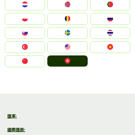
Nederland
Norge
Portugal
Polska
România
Россия
Slovensko
Ruoŧŧa
ไทย
Türkiye
United States
Vietnam
中國香港特別行政區
中国
匯率:
國際匯款: