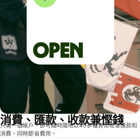
消費、匯款、收款兼慳錢
只需一個帳戶，即可隨時隨地以40多種貨幣收發匯款和
消費，同時節省費用。