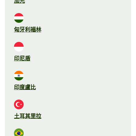
加元
匈牙利福林
印尼盾
印度盧比
土耳其里拉