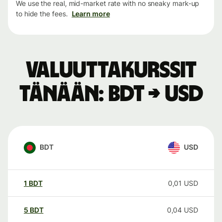
We use the real, mid-market rate with no sneaky mark-up
to hide the fees.
Learn more
Valuuttakurssit
tänään: BDT → USD
BDT
USD
1
BDT
0,01
USD
5
BDT
0,04
USD