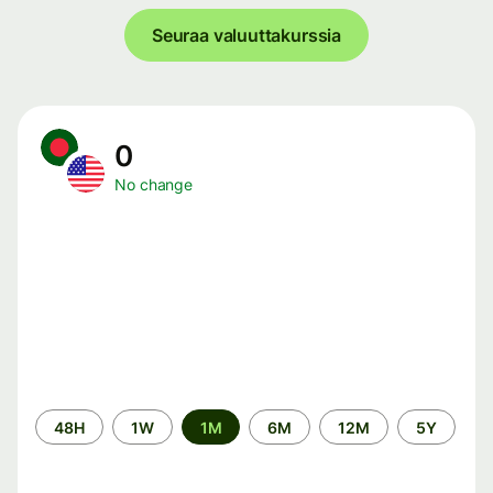
Seuraa valuuttakurssia
0
No change
Time
48H
1W
1M
6M
12M
5Y
period