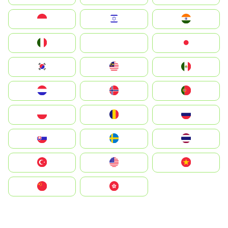
Indonesia
Israel
India
Italia
JA
Japan
South Korea
Malay
Mexico
Nederland
Norge
Portugal
Polska
România
Россия
Slovensko
Ruoŧŧa
ไทย
Türkiye
United States
Vietnam
中国
中國香港特別行政區