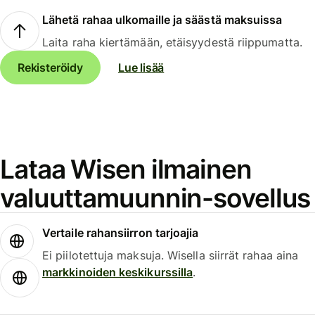
Lähetä rahaa ulkomaille ja säästä maksuissa
Laita raha kiertämään, etäisyydestä riippumatta.
Rekisteröidy
Lue lisää
Lataa Wisen ilmainen
valuuttamuunnin-sovellus
Vertaile rahansiirron tarjoajia
Ei piilotettuja maksuja. Wisella siirrät rahaa aina
markkinoiden keskikurssilla
.