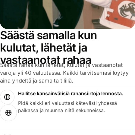
Säästä samalla kun
kulutat, lähetät ja
vastaanotat rahaa
Säästä rahaa kun lähetät, kulutat ja vastaanotat
varoja yli 40 valuutassa. Kaikki tarvitsemasi löytyy
aina yhdeltä ja samalta tilillä.
Hallitse kansainvälisiä rahansiirtoja lennosta.
Pidä kaikki eri valuuttasi kätevästi yhdessä
paikassa ja muunna niitä sekunneissa.