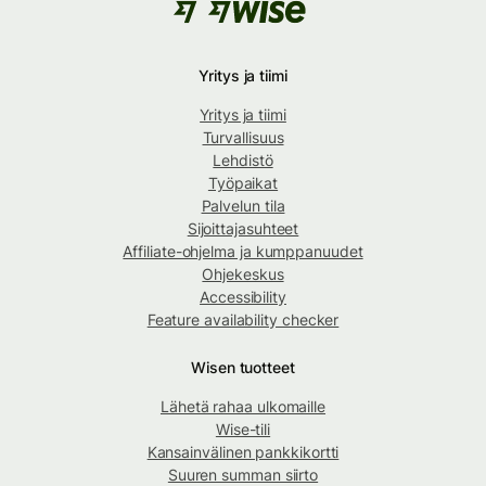
Yritys ja tiimi
Yritys ja tiimi
Turvallisuus
Lehdistö
Työpaikat
Palvelun tila
Sijoittajasuhteet
Affiliate-ohjelma ja kumppanuudet
Ohjekeskus
Accessibility
Feature availability checker
Wisen tuotteet
Lähetä rahaa ulkomaille
Wise-tili
Kansainvälinen pankkikortti
Suuren summan siirto