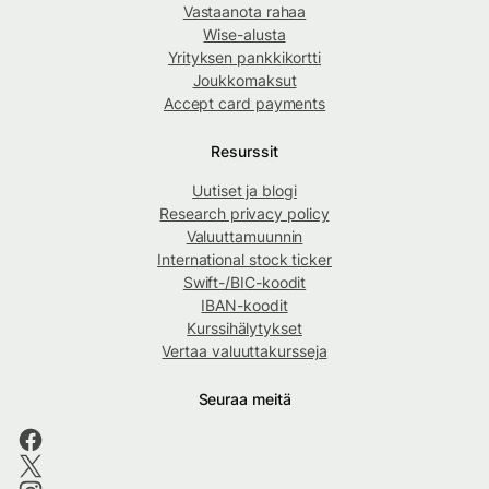
Vastaanota rahaa
Wise-alusta
Yrityksen pankkikortti
Joukkomaksut
Accept card payments
Resurssit
Uutiset ja blogi
Research privacy policy
Valuuttamuunnin
International stock ticker
Swift-/BIC-koodit
IBAN-koodit
Kurssihälytykset
Vertaa valuuttakursseja
Seuraa meitä