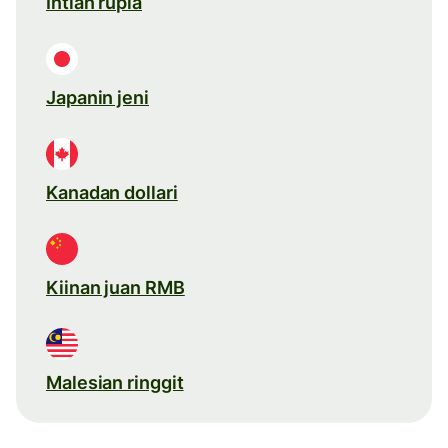
Intian rupia
Japanin jeni
Kanadan dollari
Kiinan juan RMB
Malesian ringgit