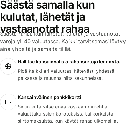
Säästä samalla kun
kulutat, lähetät ja
vastaanotat rahaa
Säästä rahaa kun lähetät, kulutat ja vastaanotat
varoja yli 40 valuutassa. Kaikki tarvitsemasi löytyy
aina yhdeltä ja samalta tilillä.
Hallitse kansainvälisiä rahansiirtoja lennosta.
Pidä kaikki eri valuuttasi kätevästi yhdessä
paikassa ja muunna niitä sekunneissa.
Kansainvälinen pankkikortti
Sinun ei tarvitse enää koskaan murehtia
valuuttakurssien korotuksista tai korkeista
siirtomaksuista, kun käytät rahaa ulkomailla.