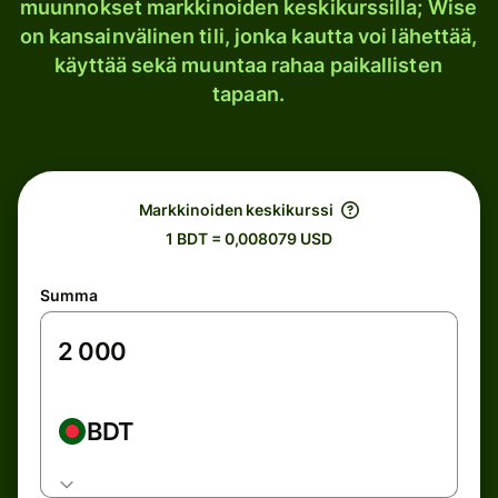
muunnokset markkinoiden keskikurssilla; Wise
on kansainvälinen tili, jonka kautta voi lähettää,
käyttää sekä muuntaa rahaa paikallisten
tapaan.
Markkinoiden keskikurssi
1 BDT = 0,008079 USD
Summa
BDT