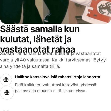
Säästä samalla kun
kulutat, lähetät ja
vastaanotat rahaa
Säästä rahaa kun lähetät, kulutat ja vastaanotat
varoja yli 40 valuutassa. Kaikki tarvitsemasi löytyy
aina yhdeltä ja samalta tilillä.
Hallitse kansainvälisiä rahansiirtoja lennosta.
Pidä kaikki eri valuuttasi kätevästi yhdessä
paikassa ja muunna niitä sekunneissa.