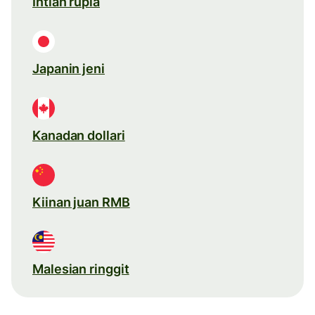
Intian rupia
Japanin jeni
Kanadan dollari
Kiinan juan RMB
Malesian ringgit