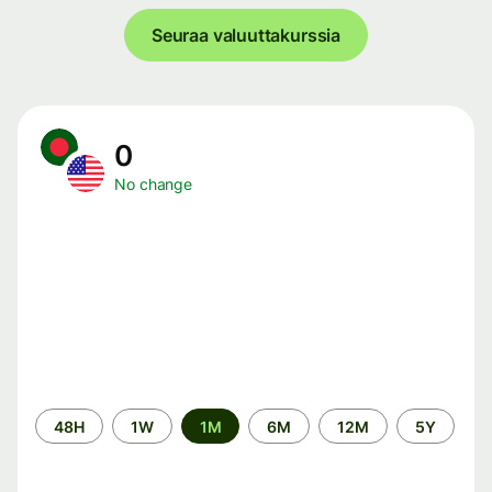
Seuraa valuuttakurssia
0
No change
Time
48H
1W
1M
6M
12M
5Y
period