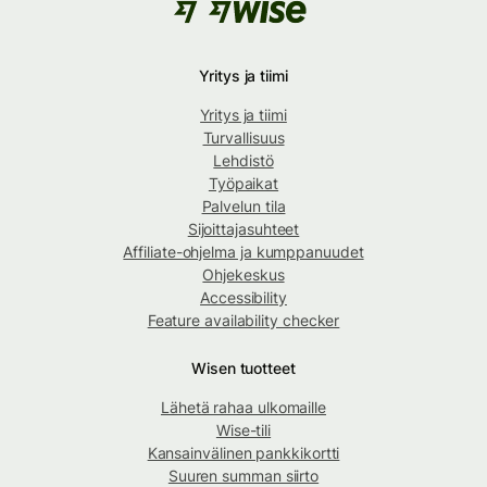
Yritys ja tiimi
Yritys ja tiimi
Turvallisuus
Lehdistö
Työpaikat
Palvelun tila
Sijoittajasuhteet
Affiliate-ohjelma ja kumppanuudet
Ohjekeskus
Accessibility
Feature availability checker
Wisen tuotteet
Lähetä rahaa ulkomaille
Wise-tili
Kansainvälinen pankkikortti
Suuren summan siirto