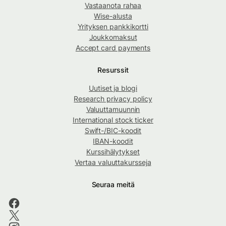
Vastaanota rahaa
Wise-alusta
Yrityksen pankkikortti
Joukkomaksut
Accept card payments
Resurssit
Uutiset ja blogi
Research privacy policy
Valuuttamuunnin
International stock ticker
Swift-/BIC-koodit
IBAN-koodit
Kurssihälytykset
Vertaa valuuttakursseja
Seuraa meitä