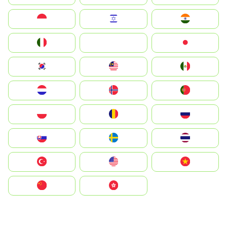
Indonesia
Israel
India
Italia
JA
Japan
South Korea
Malay
Mexico
Nederland
Norge
Portugal
Polska
România
Россия
Slovensko
Ruoŧŧa
ไทย
Türkiye
United States
Vietnam
中国
中國香港特別行政區