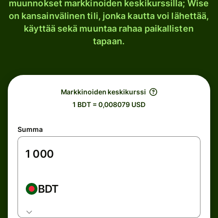
muunnokset markkinoiden keskikurssilla; Wise
on kansainvälinen tili, jonka kautta voi lähettää,
käyttää sekä muuntaa rahaa paikallisten
tapaan.
Markkinoiden keskikurssi
1 BDT = 0,008079 USD
Summa
BDT