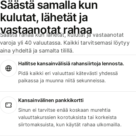
Säästä samalla kun
kulutat, lähetät ja
vastaanotat rahaa
Säästä rahaa kun lähetät, kulutat ja vastaanotat
varoja yli 40 valuutassa. Kaikki tarvitsemasi löytyy
aina yhdeltä ja samalta tilillä.
Hallitse kansainvälisiä rahansiirtoja lennosta.
Pidä kaikki eri valuuttasi kätevästi yhdessä
paikassa ja muunna niitä sekunneissa.
Kansainvälinen pankkikortti
Sinun ei tarvitse enää koskaan murehtia
valuuttakurssien korotuksista tai korkeista
siirtomaksuista, kun käytät rahaa ulkomailla.