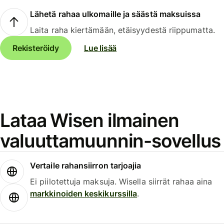
Lähetä rahaa ulkomaille ja säästä maksuissa
Laita raha kiertämään, etäisyydestä riippumatta.
Rekisteröidy
Lue lisää
Lataa Wisen ilmainen
valuuttamuunnin-sovellus
Vertaile rahansiirron tarjoajia
Ei piilotettuja maksuja. Wisella siirrät rahaa aina
markkinoiden keskikurssilla
.