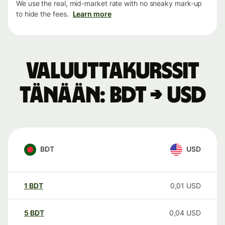
We use the real, mid-market rate with no sneaky mark-up
to hide the fees.
Learn more
Valuuttakurssit
tänään: BDT → USD
BDT
USD
1
BDT
0,01
USD
5
BDT
0,04
USD