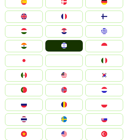
Deutschland
Denmark
España
Suomi
France
United Kingdom
Greece
Hrvatska
Magyarország
Israel
Indonesia
India
Italia
JA
Japan
South Korea
Malay
Mexico
Nederland
Norge
Portugal
Polska
România
Россия
Slovensko
Ruoŧŧa
ไทย
Türkiye
United States
Vietnam