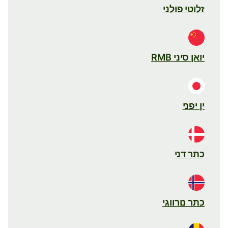
זלוטי פולני
יואן סיני RMB
ין יפני
כתר דני
כתר נורווגי