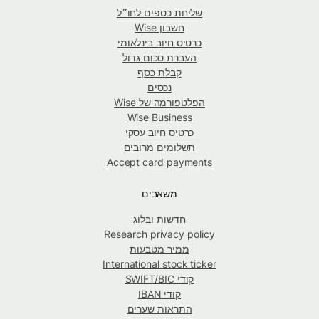
שליחת כספים לחו״ל
חשבון Wise
כרטיס חיוב בינלאומי
העברת סכום גדול
קבלת כסף
נכסים
הפלטפורמה של Wise
Wise Business
כרטיס חיוב עסקי
תשלומים מרובים
Accept card payments
משאבים
חדשות ובלוג
Research privacy policy
ממיר מטבעות
International stock ticker
קודי SWIFT/BIC
קודי IBAN
התראות שערים