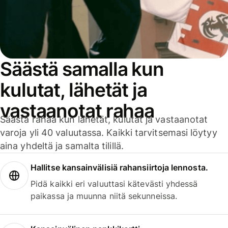
Säästä samalla kun
kulutat, lähetät ja
vastaanotat rahaa
Säästä rahaa kun lähetät, kulutat ja vastaanotat
varoja yli 40 valuutassa. Kaikki tarvitsemasi löytyy
aina yhdeltä ja samalta tilillä.
Hallitse kansainvälisiä rahansiirtoja lennosta.
Pidä kaikki eri valuuttasi kätevästi yhdessä
paikassa ja muunna niitä sekunneissa.