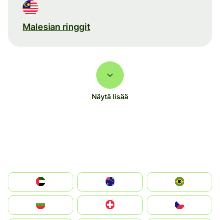
Malesian ringgit
Näytä lisää
الإمارات العربية المتحدة
Australia
Brazil
България
Switzerland
Czechia