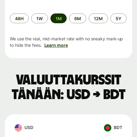
Time
48H
1W
1M
6M
12M
5Y
period
We use the real, mid-market rate with no sneaky mark-up
to hide the fees.
Learn more
Valuuttakurssit
tänään: USD → BDT
USD
BDT