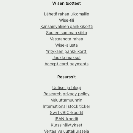
Wisen tuotteet
Lähetä rahaa ulkomaille
Wise-tili
Kansainvälinen pankkikortti
Suuren summan siirto
Vastaanota rahaa
Wise-alusta
Yrityksen pankkikortti
Joukkomaksut
Accept card payments
Resurssit
Uutiset ja blogi
Research privacy policy
Valuuttamuunnin
International stock ticker
Swift-/BIC-koodit
IBAN-koodit
Kurssihälytykset
Vertaa valuuttakursseja