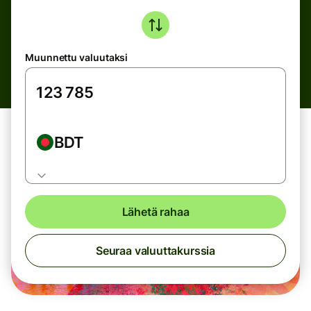
Muunnettu valuutaksi
BDT
Lähetä rahaa
Seuraa valuuttakurssia