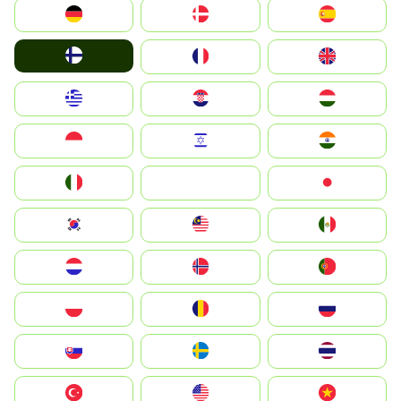
Deutschland
Denmark
España
Suomi
France
United Kingdom
Greece
Hrvatska
Magyarország
Indonesia
Israel
India
Italia
JA
Japan
South Korea
Malay
Mexico
Nederland
Norge
Portugal
Polska
România
Россия
Slovensko
Ruoŧŧa
ไทย
Türkiye
United States
Vietnam