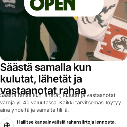
Säästä samalla kun
kulutat, lähetät ja
vastaanotat rahaa
Säästä rahaa kun lähetät, kulutat ja vastaanotat
varoja yli 40 valuutassa. Kaikki tarvitsemasi löytyy
aina yhdeltä ja samalta tilillä.
Hallitse kansainvälisiä rahansiirtoja lennosta.