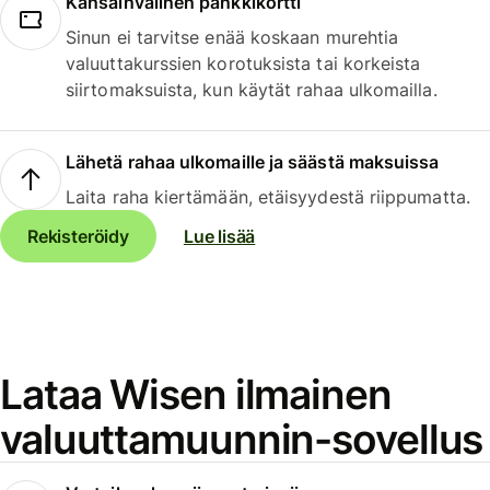
Kansainvälinen pankkikortti
Sinun ei tarvitse enää koskaan murehtia
valuuttakurssien korotuksista tai korkeista
siirtomaksuista, kun käytät rahaa ulkomailla.
Lähetä rahaa ulkomaille ja säästä maksuissa
Laita raha kiertämään, etäisyydestä riippumatta.
Rekisteröidy
Lue lisää
Lataa Wisen ilmainen
valuuttamuunnin-sovellus