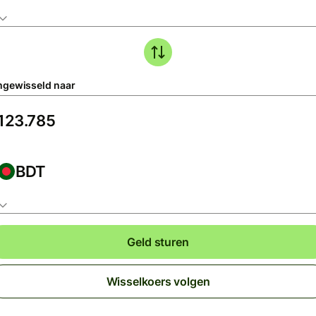
gewisseld naar
BDT
Geld sturen
Wisselkoers volgen