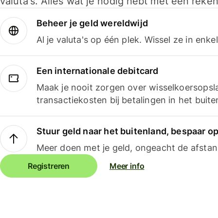
valuta's. Alles wat je nodig hebt met één reken
Beheer je geld wereldwijd
Al je valuta's op één plek. Wissel ze in enk
Een internationale debitcard
Maak je nooit zorgen over wisselkoersopsl
transactiekosten bij betalingen in het buite
Stuur geld naar het buitenland, bespaar o
Meer doen met je geld, ongeacht de afstan
Registreren
Meer info