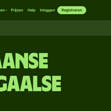
ken
Prijzen
Help
Inloggen
Registreren
aanse
gaalse