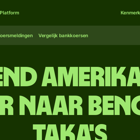
Platform
Kenmer
oersmeldingen
Vergelijk bankkoersen
end Amerik
r naar Ben
taka's