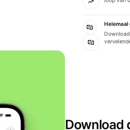
loop van d
Helemaal 
Downloade
vervelend
Download d