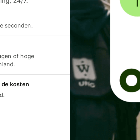
ing, 24/7.
ele seconden.
agen of hoge
nland.
p de kosten
d.