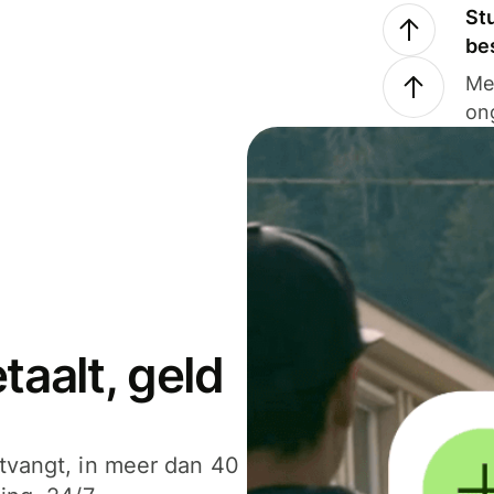
Stu
be
Me
on
aalt, geld
ntvangt, in meer dan 40