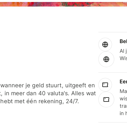
Be
Al 
Wi
Ee
wanneer je geld stuurt, uitgeeft en
Ma
, in meer dan 40 valuta's. Alles wat
wi
 hebt met één rekening, 24/7.
tra
in 