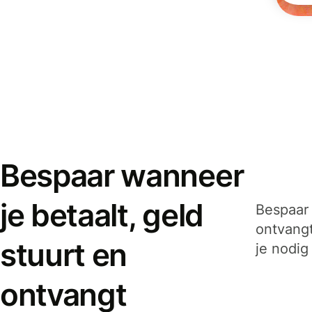
Bespaar wanneer
je betaalt, geld
Bespaar 
ontvangt
stuurt en
je nodig
ontvangt