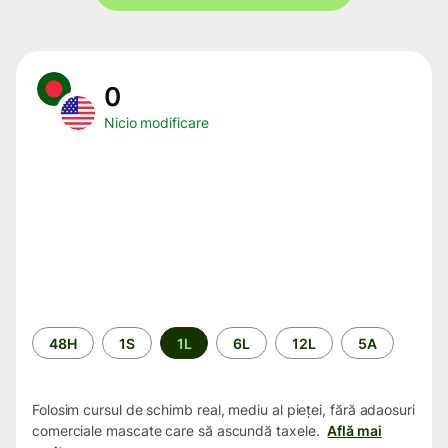
0
Nicio modificare
Perioada
48H
1S
1L
6L
12L
5A
Folosim cursul de schimb real, mediu al pieței, fără adaosuri
comerciale mascate care să ascundă taxele.
Află mai