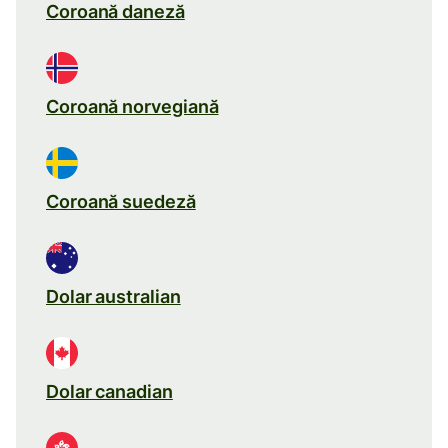
Coroană daneză
Coroană norvegiană
Coroană suedeză
Dolar australian
Dolar canadian