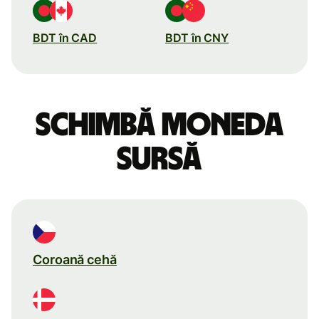
BDT în CAD
BDT în CNY
Schimbă moneda
sursă
Coroană cehă