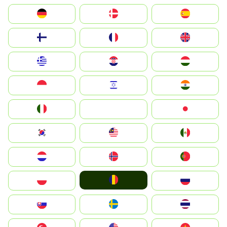
Deutschland
Denmark
España
Suomi
France
United Kingdom
Greece
Hrvatska
Magyarország
Indonesia
Israel
India
Italia
JA
Japan
South Korea
Malay
Mexico
Nederland
Norge
Portugal
România
Polska
Россия
Slovensko
Ruoŧŧa
ไทย