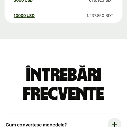
5000
USD
618.925
BDT
10000
USD
1.237.850
BDT
Întrebări
frecvente
Cum convertesc monedele?