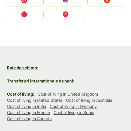
Türkiye
United States
Vietnam
中国
中國香港特別行政區
Rate de schimb:
Transferuri internaționale de bani:
Cost of living:
Cost of living in United Kingdom
Cost of living in United States
Cost of living in Australia
Cost of living in India
Cost of living in Germany
Cost of living in France
Cost of living in Spain
Cost of living in Canada