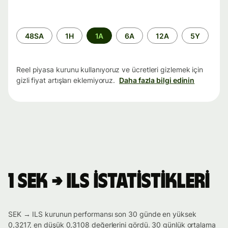
Zaman
48SA
1H
1A
6A
12A
5Y
aralığı
Reel piyasa kurunu kullanıyoruz ve ücretleri gizlemek için
gizli fiyat artışları eklemiyoruz.
Daha fazla bilgi edinin
1 SEK → ILS istatistikleri
SEK → ILS kurunun performansı son 30 günde en yüksek
0,3217, en düşük 0,3108 değerlerini gördü. 30 günlük ortalama