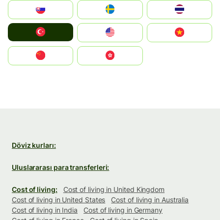
Slovensko
Ruoŧŧa
ไทย
Türkiye
United States
Vietnam
中国
中國香港特別行政區
Döviz kurları:
Uluslararası para transferleri:
Cost of living:
Cost of living in United Kingdom
Cost of living in United States
Cost of living in Australia
Cost of living in India
Cost of living in Germany