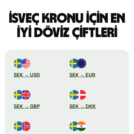
İsveç kronu için en
iyi döviz çiftleri
SEK → USD
SEK → EUR
SEK → GBP
SEK → DKK