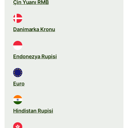
Çin Yuanı RMB
Danimarka Kronu
Endonezya Rupisi
Euro
Hindistan Rupisi