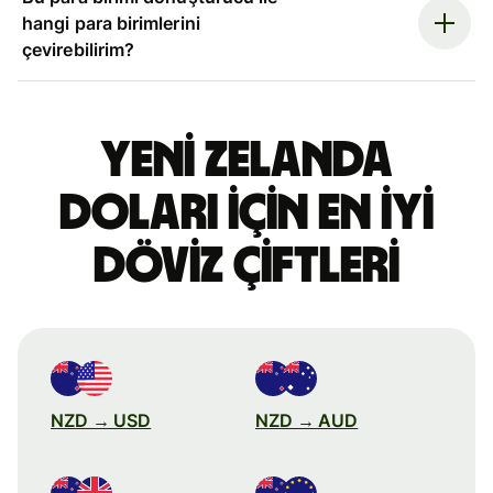
hangi para birimlerini
çevirebilirim?
Yeni Zelanda
doları için en iyi
döviz çiftleri
NZD → USD
NZD → AUD