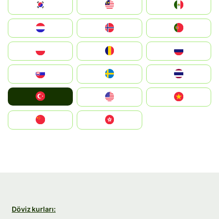
South Korea
Malay
Mexico
Nederland
Norge
Portugal
Polska
România
Россия
Slovensko
Ruoŧŧa
ไทย
Türkiye
United States
Vietnam
中国
中國香港特別行政區
Döviz kurları: