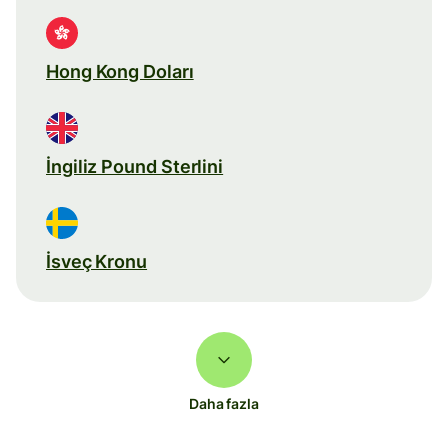
Hong Kong Doları
İngiliz Pound Sterlini
İsveç Kronu
Daha fazla