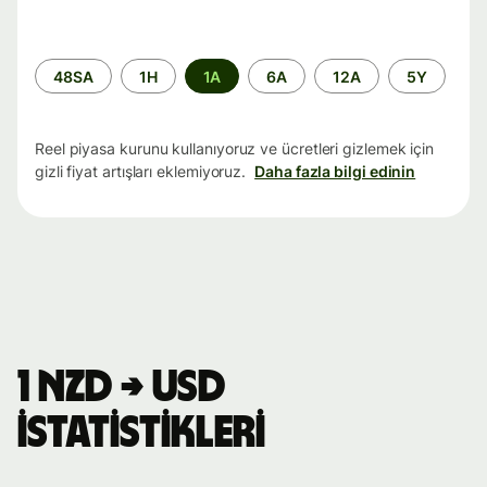
Zaman
48SA
1H
1A
6A
12A
5Y
aralığı
Reel piyasa kurunu kullanıyoruz ve ücretleri gizlemek için
gizli fiyat artışları eklemiyoruz.
Daha fazla bilgi edinin
1 NZD → USD
istatistikleri