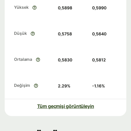
Yüksek
0,5898
0,5990
Düşük
0,5758
0,5640
Ortalama
0,5830
0,5812
Değişim
2.29
%
-1.16
%
Tüm geçmişi görüntüleyin