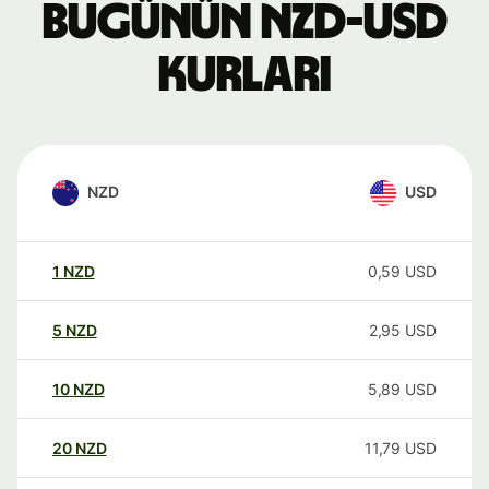
Bugünün NZD-USD
kurları
NZD
USD
1
NZD
0,59
USD
5
NZD
2,95
USD
10
NZD
5,89
USD
20
NZD
11,79
USD