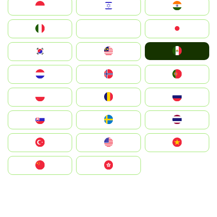
Indonesia
Israel
India
Italia
JA
Japan
Mexico
South Korea
Malay
Nederland
Norge
Portugal
Polska
România
Россия
Slovensko
Ruoŧŧa
ไทย
Türkiye
United States
Vietnam
中国
中國香港特別行政區