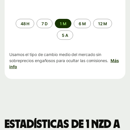
Periodo
48 H
7 D
1 M
6 M
12 M
de
tiempo
5 A
Usamos el tipo de cambio medio del mercado sin
sobreprecios engañosos para ocultar las comisiones.
Más
info
Estadísticas de 1 NZD a