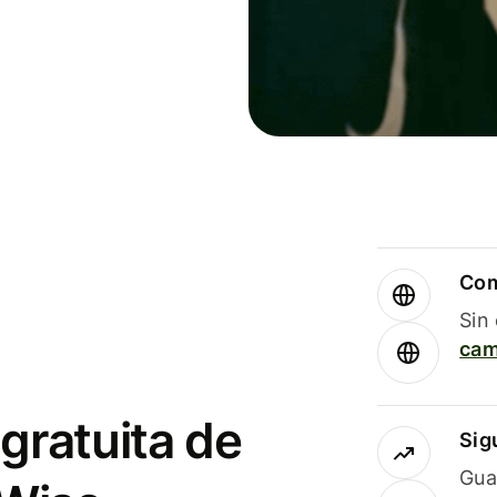
Com
Sin
cam
gratuita de
Sig
Gua