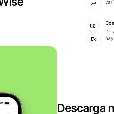
 Wise
var
Com
Des
hay
Descarga n