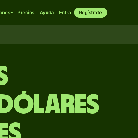
iones
Precios
Ayuda
Entra
Regístrate
s
 dólares
es