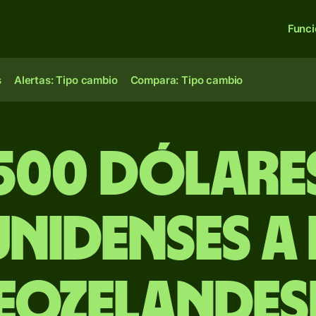
Func
s
Alertas: Tipo cambio
Compara: Tipo cambio
500 dólare
nidenses a
eozelandes