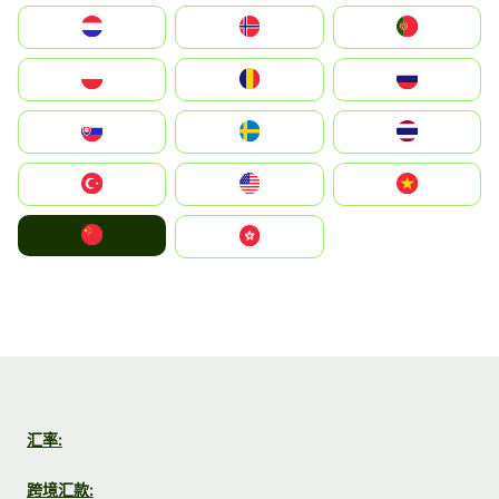
Nederland
Norge
Portugal
Polska
România
Россия
Slovensko
Ruoŧŧa
ไทย
Türkiye
United States
Vietnam
中国
中國香港特別行政區
汇率:
跨境汇款: