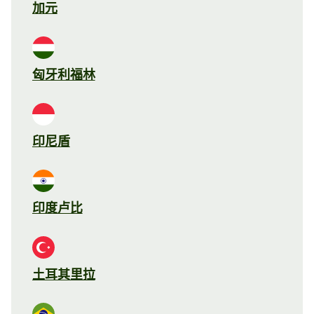
加元
匈牙利福林
印尼盾
印度卢比
土耳其里拉