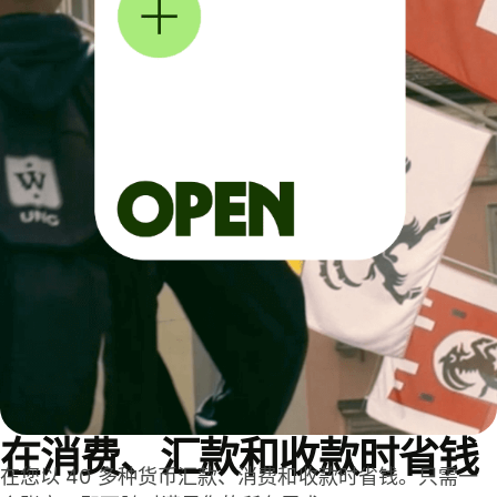
在消费、汇款和收款时省钱
在您以 40 多种货币汇款、消费和收款时省钱。只需一