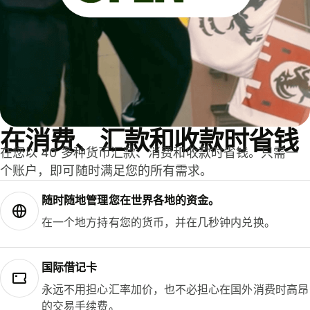
在消费、汇款和收款时省钱
在您以 40 多种货币汇款、消费和收款时省钱。只需一
个账户，即可随时满足您的所有需求。
随时随地管理您在世界各地的资金。
在一个地方持有您的货币，并在几秒钟内兑换。
国际借记卡
永远不用担心汇率加价，也不必担心在国外消费时高昂
的交易手续费。