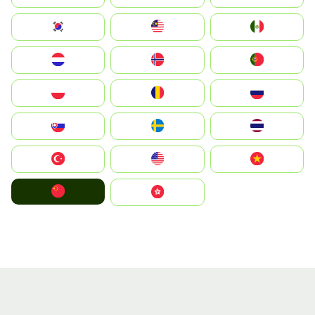
South Korea
Malay
Mexico
Nederland
Norge
Portugal
Polska
România
Россия
Slovensko
Ruoŧŧa
ไทย
Türkiye
United States
Vietnam
中国
中國香港特別行政區