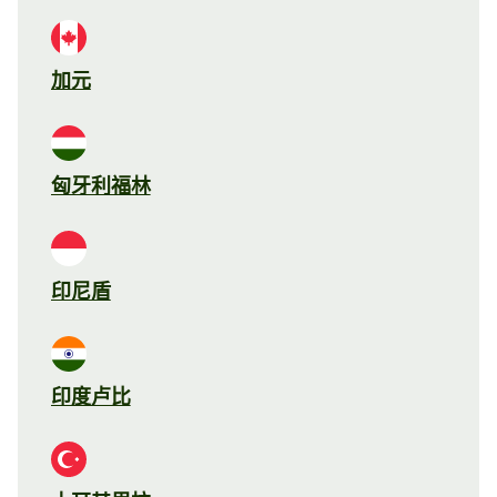
加元
匈牙利福林
印尼盾
印度卢比