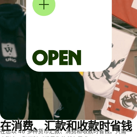
在消费、汇款和收款时省钱
在您以 40 多种货币汇款、消费和收款时省钱。只需一