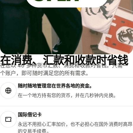
在消费、汇款和收款时省钱
在您以 40 多种货币汇款、消费和收款时省钱。只需一
个账户，即可随时满足您的所有需求。
随时随地管理您在世界各地的资金。
在一个地方持有您的货币，并在几秒钟内兑换。
国际借记卡
永远不用担心汇率加价，也不必担心在国外消费时高昂
的交易手续费。