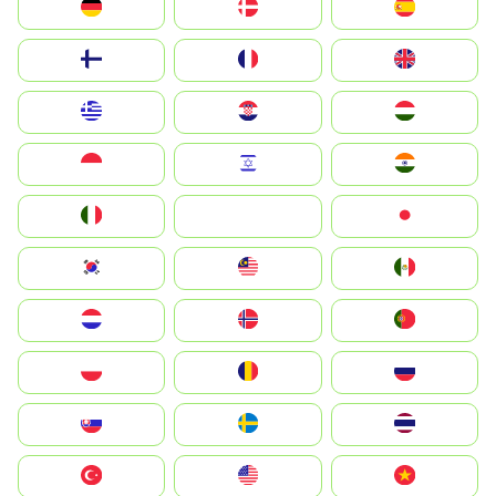
Deutschland
Denmark
España
Suomi
France
United Kingdom
Greece
Hrvatska
Magyarország
Indonesia
Israel
India
Italia
JA
Japan
South Korea
Malay
Mexico
Nederland
Norge
Portugal
Polska
România
Россия
Slovensko
Ruoŧŧa
ไทย
Türkiye
United States
Vietnam