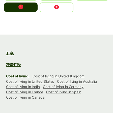
中国
中國香港特別行政區
汇率:
跨境汇款:
Cost of living:
Cost of living in United Kingdom
Cost of living in United States
Cost of living in Australia
Cost of living in India
Cost of living in Germany
Cost of living in France
Cost of living in Spain
Cost of living in Canada