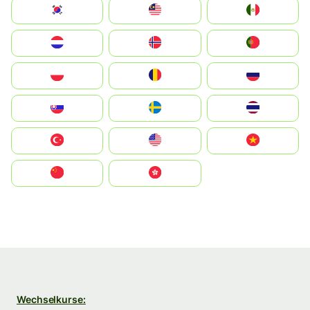
South Korea
Malay
Mexico
Nederland
Norge
Portugal
Polska
România
Россия
Slovensko
Ruoŧŧa
ไทย
Türkiye
United States
Vietnam
中国
中國香港特別行政區
Wechselkurse: