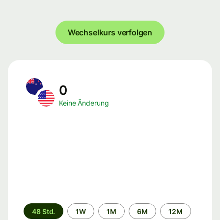
Wechselkurs verfolgen
0
Keine Änderung
Zeitraum
48 Std.
1W
1M
6M
12M