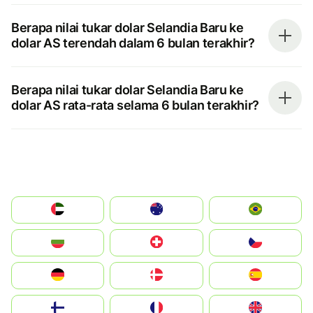
Berapa nilai tukar dolar Selandia Baru ke
dolar AS terendah dalam 6 bulan terakhir?
Berapa nilai tukar dolar Selandia Baru ke
dolar AS rata-rata selama 6 bulan terakhir?
الإمارات العربية المتحدة
Australia
Brazil
България
Switzerland
Czechia
Deutschland
Denmark
España
Suomi
France
United Kingdom