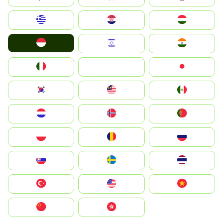
Greece
Hrvatska
Magyarország
Indonesia
Israel
India
Italia
JA
Japan
South Korea
Malay
Mexico
Nederland
Norge
Portugal
Polska
România
Россия
Slovensko
Ruoŧŧa
ไทย
Türkiye
United States
Vietnam
中国
中國香港特別行政區