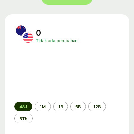
0
Tidak ada perubahan
Periode
48J
1M
1B
6B
12B
waktu
5Th