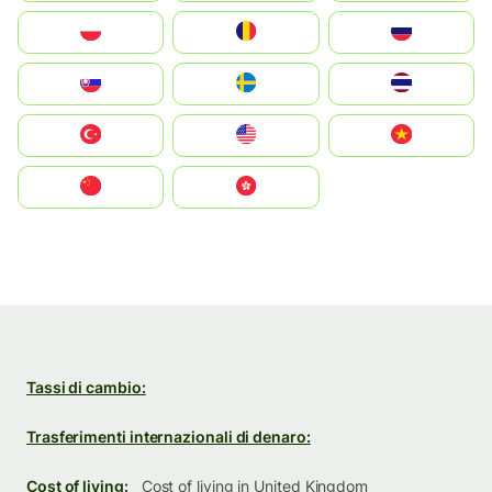
Polska
România
Россия
Slovensko
Ruoŧŧa
ไทย
Türkiye
United States
Vietnam
中国
中國香港特別行政區
Tassi di cambio:
Trasferimenti internazionali di denaro:
Cost of living:
Cost of living in United Kingdom