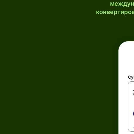
междун
конвертиров
Су