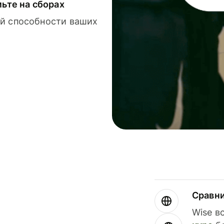
мьте на сборах
й способности ваших
Сравн
Wise в