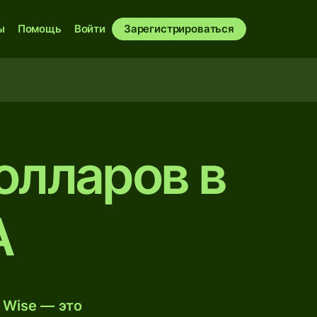
ы
Помощь
Войти
Зарегистрироваться
олларов в
А
 Wise — это