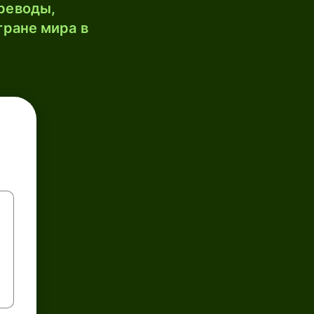
реводы,
тране мира в