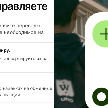
правляете
вляйте переводы.
се необходимое на
миру.
 конвертируйте их за
 о наценках на обменные
ранзакции.