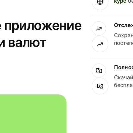
курс
бе
е приложение
Отсле
Сохран
и валют
постеп
Полнос
Скачай
беспла