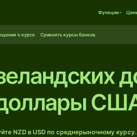
Функции
Цен
ещения о курсе
Сравнить курсы банков
зеландских д
доллары СШ
йте NZD в USD по среднерыночному курсу.