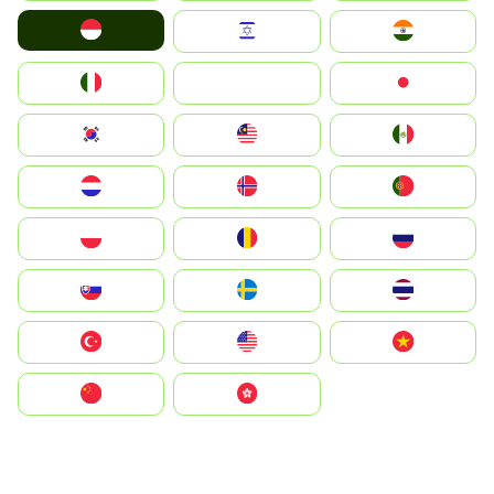
Indonesia
Israel
India
Italia
JA
Japan
South Korea
Malay
Mexico
Nederland
Norge
Portugal
Polska
România
Россия
Slovensko
Ruoŧŧa
ไทย
Türkiye
United States
Vietnam
中国
中國香港特別行政區