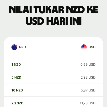
Nilai tukar NZD ke
USD hari ini
NZD
USD
1
NZD
0,59
USD
5
NZD
2,93
USD
10
NZD
5,87
USD
20
NZD
11,73
USD