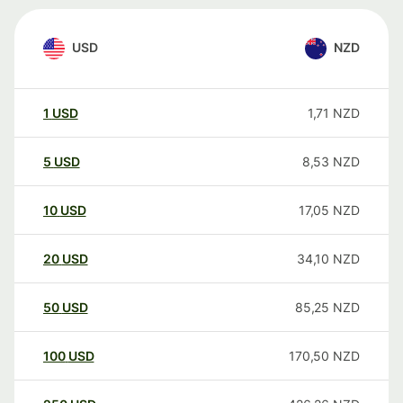
USD
NZD
1
USD
1,71
NZD
5
USD
8,53
NZD
10
USD
17,05
NZD
20
USD
34,10
NZD
50
USD
85,25
NZD
100
USD
170,50
NZD