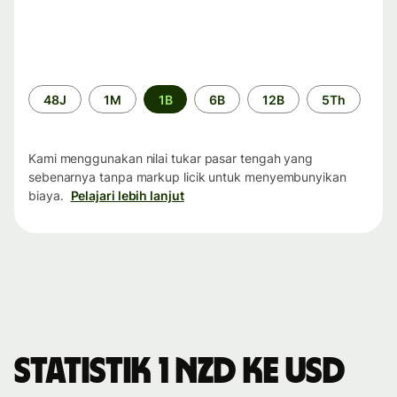
Periode
48J
1M
1B
6B
12B
5Th
waktu
Kami menggunakan nilai tukar pasar tengah yang
sebenarnya tanpa markup licik untuk menyembunyikan
biaya.
Pelajari lebih lanjut
Statistik 1 NZD ke USD