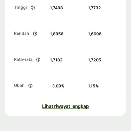
Tinggi
1,7498
1,7732
Rendah
1,6956
1,6696
Rata-rata
1,7182
1,7205
Ubah
-3.09
%
1.15
%
Lihat riwayat lengkap