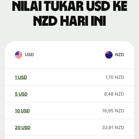
Nilai tukar USD ke
NZD hari ini
USD
NZD
1
USD
1,70
NZD
5
USD
8,48
NZD
10
USD
16,95
NZD
20
USD
33,91
NZD