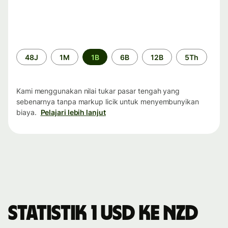
Periode
48J
1M
1B
6B
12B
5Th
waktu
Kami menggunakan nilai tukar pasar tengah yang
sebenarnya tanpa markup licik untuk menyembunyikan
biaya.
Pelajari lebih lanjut
Statistik 1 USD ke NZD