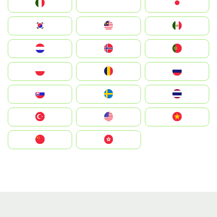
Italia
JA
Japan
South Korea
Malay
Mexico
Nederland
Norge
Portugal
Polska
România
Россия
Slovensko
Ruoŧŧa
ไทย
Türkiye
United States
Vietnam
中国
中國香港特別行政區