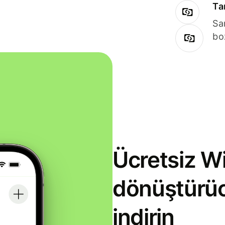
Ta
Sa
bo
Ücretsiz Wi
dönüştürü
indirin