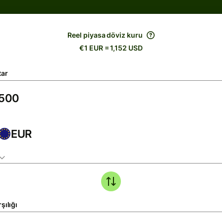
Reel piyasa döviz kuru
€1 EUR = 1,152 USD
tar
EUR
şılığı