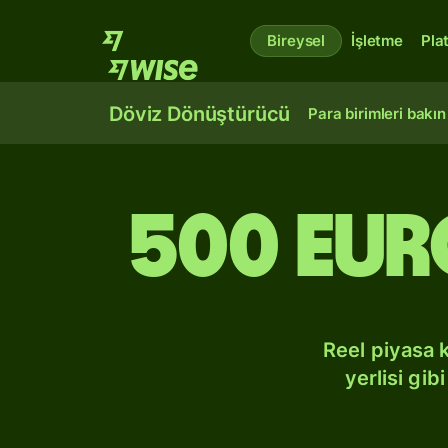
Bireysel
İşletme
Pla
Döviz Dönüştürücü
Para birimleri bakın
500 Eur
Reel piyasa 
yerlisi gi