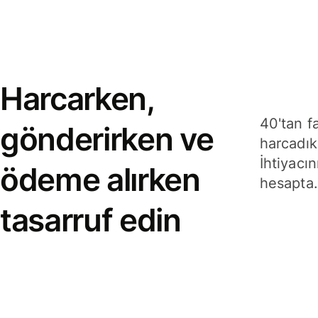
Harcarken,
40'tan f
gönderirken ve
harcadık
İhtiyacın
ödeme alırken
hesapta.
tasarruf edin