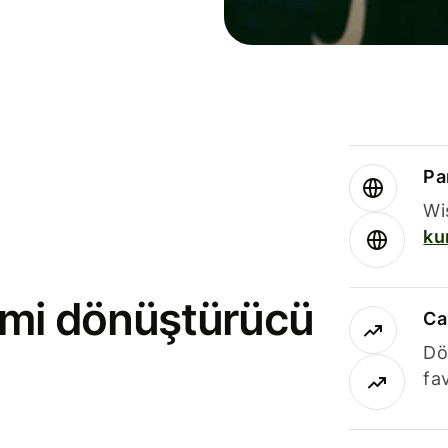
Par
Wi
ku
rimi dönüştürücü
Ca
Dö
fav