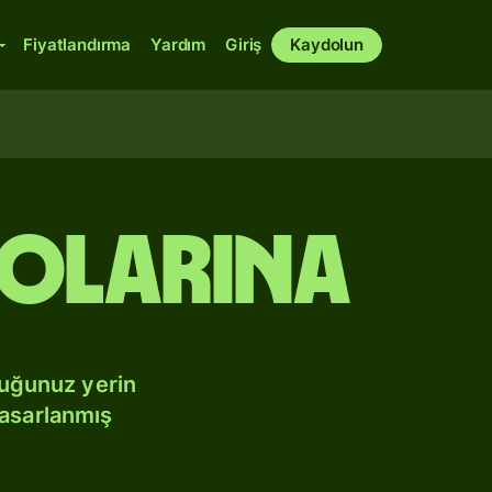
Fiyatlandırma
Yardım
Giriş
Kaydolun
dolarına
duğunuz yerin
tasarlanmış