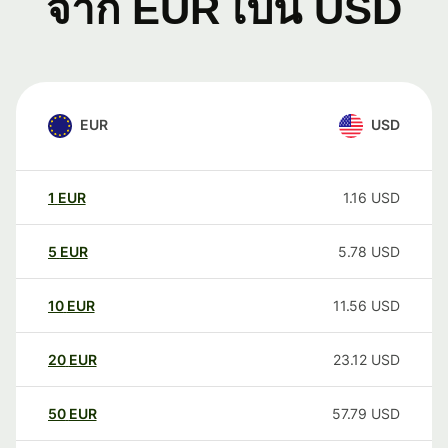
จาก EUR เป็น USD
EUR
USD
1
EUR
1.16
USD
5
EUR
5.78
USD
10
EUR
11.56
USD
20
EUR
23.12
USD
50
EUR
57.79
USD