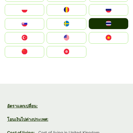
Polska
România
Россия
ไทย
Slovensko
Ruoŧŧa
Türkiye
United States
Vietnam
中国
中國香港特別行政區
อัตราแลกเปลี่ยน:
โอนเงินไปต่างประเทศ:
Cost of living:
Cost of living in United Kingdom