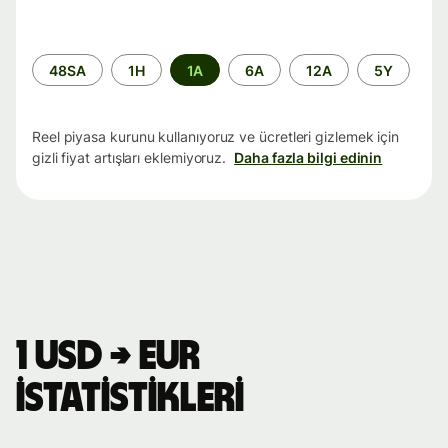
Zaman
48SA
1H
1A
6A
12A
5Y
aralığı
Reel piyasa kurunu kullanıyoruz ve ücretleri gizlemek için
gizli fiyat artışları eklemiyoruz.
Daha fazla bilgi edinin
1 USD → EUR
istatistikleri