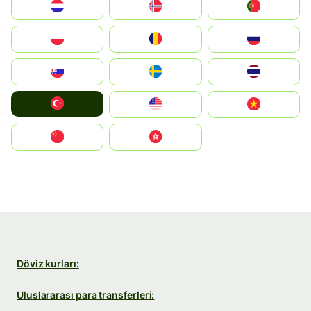
Nederland
Norge
Portugal
Polska
România
Россия
Slovensko
Ruoŧŧa
ไทย
Türkiye
United States
Vietnam
中国
中國香港特別行政區
Döviz kurları:
Uluslararası para transferleri: