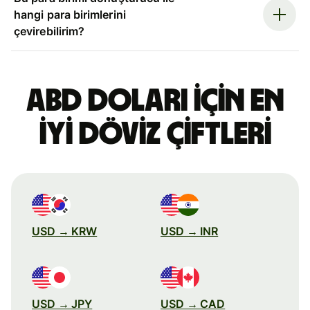
hangi para birimlerini
çevirebilirim?
ABD doları için en
iyi döviz çiftleri
USD → KRW
USD → INR
USD → JPY
USD → CAD