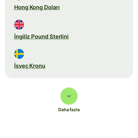
Hong Kong Doları
İngiliz Pound Sterlini
İsveç Kronu
Daha fazla