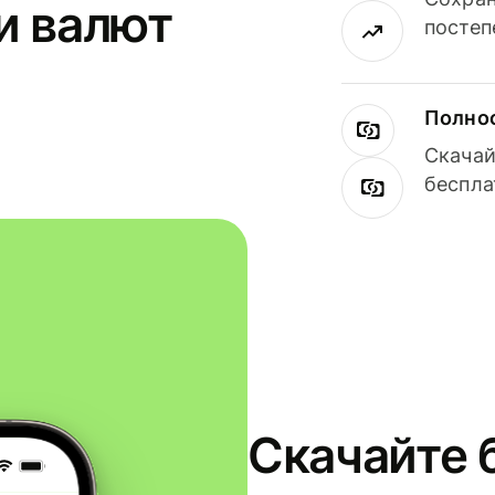
и валют
постеп
Полнос
Скачай
беспла
Скачайте 