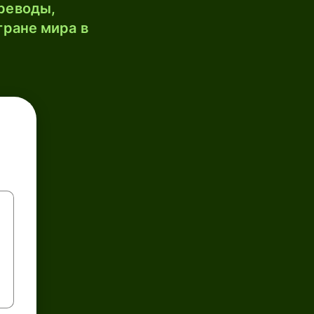
реводы,
тране мира в