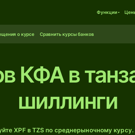
Функции
Цен
ещения о курсе
Сравнить курсы банков
ов КФА в танз
шиллинги
йте XPF в TZS по среднерыночному курсу.