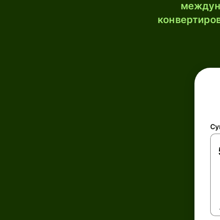
междун
конвертиров
Су