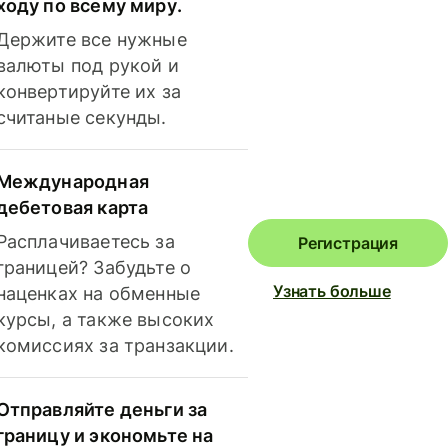
ходу по всему миру.
Держите все нужные
валюты под рукой и
конвертируйте их за
считаные секунды.
Международная
дебетовая карта
Расплачиваетесь за
Регистрация
границей? Забудьте о
Узнать больше
наценках на обменные
курсы, а также высоких
комиссиях за транзакции.
Отправляйте деньги за
границу и экономьте на