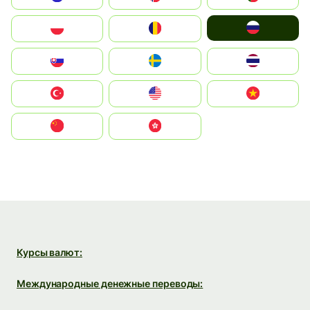
Россия
Polska
România
Slovensko
Ruoŧŧa
ไทย
Türkiye
United States
Vietnam
中国
中國香港特別行政區
Курсы валют:
Международные денежные переводы: