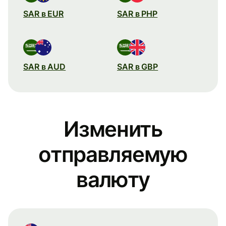
SAR в EUR
SAR в PHP
SAR в AUD
SAR в GBP
Изменить
отправляемую
валюту