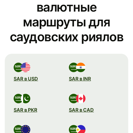
валютные
маршруты для
саудовских риялов
SAR в USD
SAR в INR
SAR в PKR
SAR в CAD