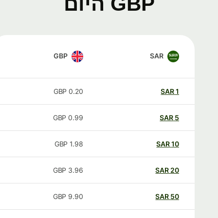
GBP היום
GBP
SAR
GBP
0.20
SAR
1
GBP
0.99
SAR
5
GBP
1.98
SAR
10
GBP
3.96
SAR
20
GBP
9.90
SAR
50