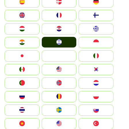
Deutschland
Denmark
España
Suomi
France
United Kingdom
Greece
Hrvatska
Magyarország
Israel
Indonesia
India
Italia
JA
Japan
South Korea
Malay
Mexico
Nederland
Norge
Portugal
Polska
România
Россия
Slovensko
Ruoŧŧa
ไทย
Türkiye
United States
Vietnam