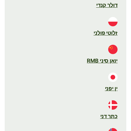
דולר קנדי
זלוטי פולני
יואן סיני RMB
ין יפני
כתר דני