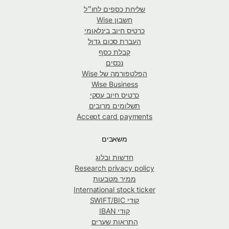
שליחת כספים לחו״ל
חשבון Wise
כרטיס חיוב בינלאומי
העברת סכום גדול
קבלת כסף
נכסים
הפלטפורמה של Wise
Wise Business
כרטיס חיוב עסקי
תשלומים מרובים
Accept card payments
משאבים
חדשות ובלוג
Research privacy policy
ממיר מטבעות
International stock ticker
קודי SWIFT/BIC
קודי IBAN
התראות שערים