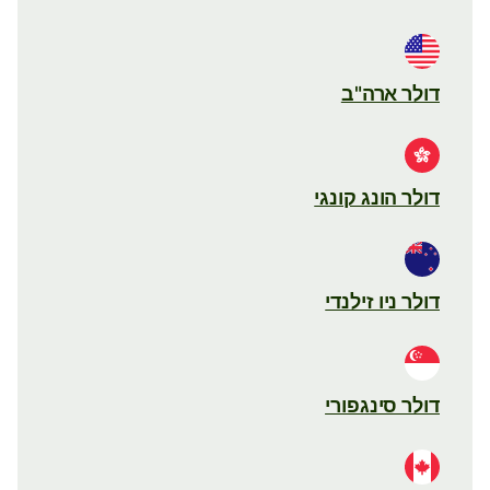
דולר ארה"ב
דולר הונג קונגי
דולר ניו זילנדי
דולר סינגפורי