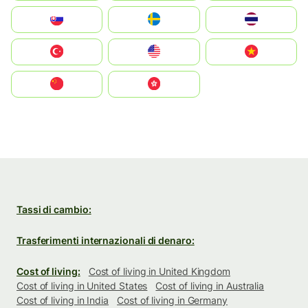
Slovensko
Ruoŧŧa
ไทย
Türkiye
United States
Vietnam
中国
中國香港特別行政區
Tassi di cambio:
Trasferimenti internazionali di denaro:
Cost of living:
Cost of living in United Kingdom
Cost of living in United States
Cost of living in Australia
Cost of living in India
Cost of living in Germany