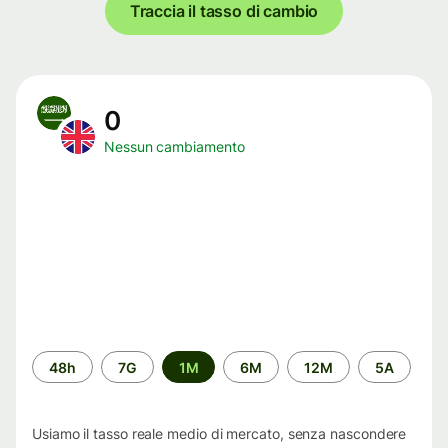
Traccia il tasso di cambio
0
Nessun cambiamento
Periodo
48h
7G
1M
6M
12M
5A
di
tempo
Usiamo il tasso reale medio di mercato, senza nascondere