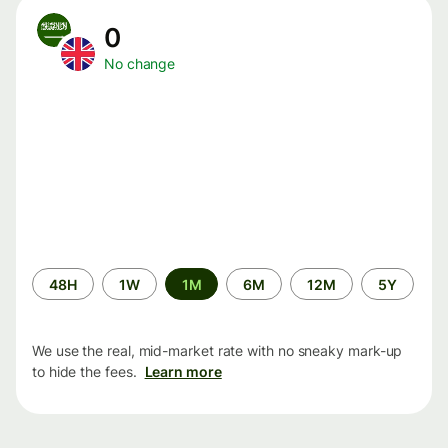
0
No change
Time
48H
1W
1M
6M
12M
5Y
period
We use the real, mid-market rate with no sneaky mark-up
to hide the fees.
Learn more