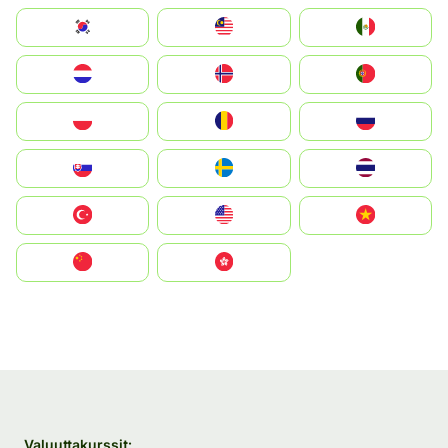
South Korea
Malay
Mexico
Nederland
Norge
Portugal
Polska
România
Россия
Slovensko
Ruoŧŧa
ไทย
Türkiye
United States
Vietnam
中国
中國香港特別行政區
Valuuttakurssit: