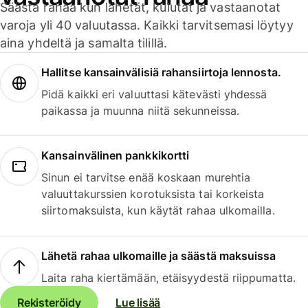
Säästä rahaa kun lähetät, kulutat ja vastaanotat
varoja yli 40 valuutassa. Kaikki tarvitsemasi löytyy
aina yhdeltä ja samalta tilillä.
Hallitse kansainvälisiä rahansiirtoja lennosta.
Pidä kaikki eri valuuttasi kätevästi yhdessä
paikassa ja muunna niitä sekunneissa.
Kansainvälinen pankkikortti
Sinun ei tarvitse enää koskaan murehtia
valuuttakurssien korotuksista tai korkeista
siirtomaksuista, kun käytät rahaa ulkomailla.
Lähetä rahaa ulkomaille ja säästä maksuissa
Laita raha kiertämään, etäisyydestä riippumatta.
Rekisteröidy
Lue lisää