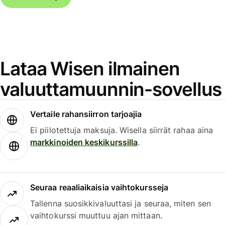
Lataa Wisen ilmainen
valuuttamuunnin-sovellus
Vertaile rahansiirron tarjoajia
Ei piilotettuja maksuja. Wisella siirrät rahaa aina
markkinoiden keskikurssilla
.
Seuraa reaaliaikaisia vaihtokursseja
Tallenna suosikkivaluuttasi ja seuraa, miten sen
vaihtokurssi muuttuu ajan mittaan.