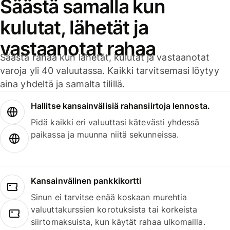
Säästä samalla kun
kulutat, lähetät ja
vastaanotat rahaa
Säästä rahaa kun lähetät, kulutat ja vastaanotat
varoja yli 40 valuutassa. Kaikki tarvitsemasi löytyy
aina yhdeltä ja samalta tilillä.
Hallitse kansainvälisiä rahansiirtoja lennosta.
Pidä kaikki eri valuuttasi kätevästi yhdessä
paikassa ja muunna niitä sekunneissa.
Kansainvälinen pankkikortti
Sinun ei tarvitse enää koskaan murehtia
valuuttakurssien korotuksista tai korkeista
siirtomaksuista, kun käytät rahaa ulkomailla.