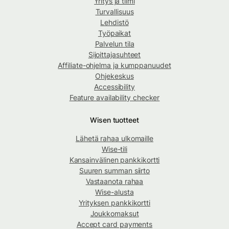
Yritys ja tiimi
Turvallisuus
Lehdistö
Työpaikat
Palvelun tila
Sijoittajasuhteet
Affiliate-ohjelma ja kumppanuudet
Ohjekeskus
Accessibility
Feature availability checker
Wisen tuotteet
Lähetä rahaa ulkomaille
Wise-tili
Kansainvälinen pankkikortti
Suuren summan siirto
Vastaanota rahaa
Wise-alusta
Yrityksen pankkikortti
Joukkomaksut
Accept card payments