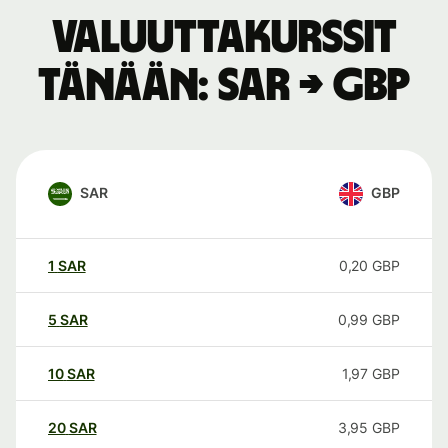
Valuuttakurssit
tänään: SAR → GBP
SAR
GBP
1
SAR
0,20
GBP
5
SAR
0,99
GBP
10
SAR
1,97
GBP
20
SAR
3,95
GBP