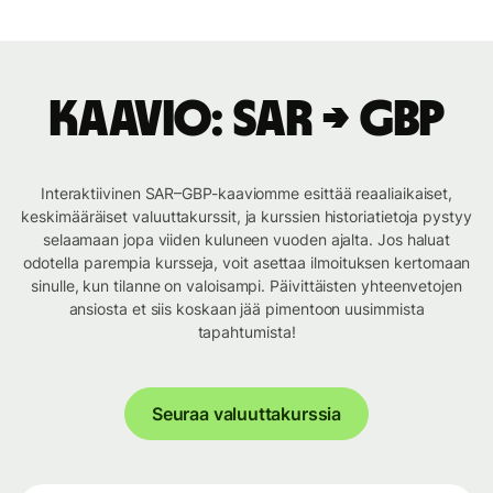
Kaavio: SAR → GBP
Interaktiivinen SAR–GBP-kaaviomme esittää reaaliaikaiset,
keskimääräiset valuuttakurssit, ja kurssien historiatietoja pystyy
selaamaan jopa viiden kuluneen vuoden ajalta. Jos haluat
odotella parempia kursseja, voit asettaa ilmoituksen kertomaan
sinulle, kun tilanne on valoisampi. Päivittäisten yhteenvetojen
ansiosta et siis koskaan jää pimentoon uusimmista
tapahtumista!
Seuraa valuuttakurssia