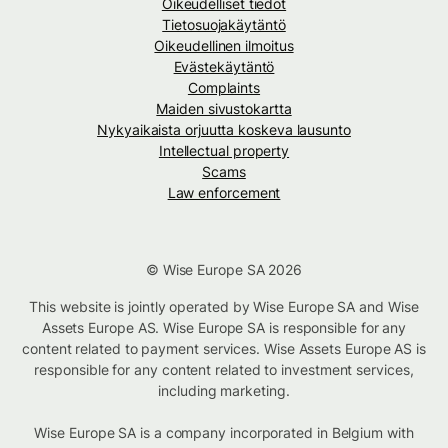
Oikeudelliset tiedot
Tietosuojakäytäntö
Oikeudellinen ilmoitus
Evästekäytäntö
Complaints
Maiden sivustokartta
Nykyaikaista orjuutta koskeva lausunto
Intellectual property
Scams
Law enforcement
© Wise Europe SA 2026
This website is jointly operated by Wise Europe SA and Wise
Assets Europe AS. Wise Europe SA is responsible for any
content related to payment services. Wise Assets Europe AS is
responsible for any content related to investment services,
including marketing.
Wise Europe SA is a company incorporated in Belgium with