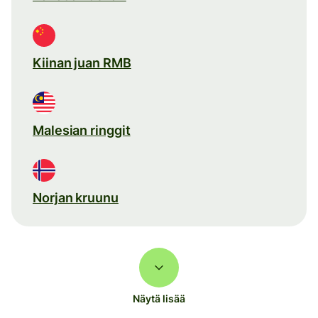
Kiinan juan RMB
Malesian ringgit
Norjan kruunu
Näytä lisää