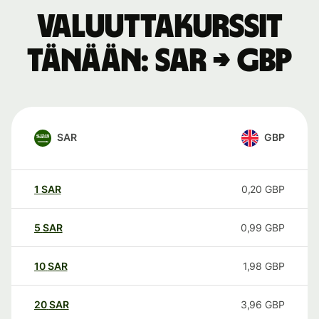
Valuuttakurssit
tänään: SAR → GBP
SAR
GBP
1
SAR
0,20
GBP
5
SAR
0,99
GBP
10
SAR
1,98
GBP
20
SAR
3,96
GBP