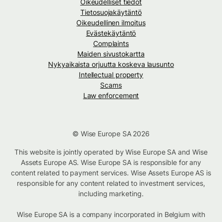
Oikeudelliset tiedot
Tietosuojakäytäntö
Oikeudellinen ilmoitus
Evästekäytäntö
Complaints
Maiden sivustokartta
Nykyaikaista orjuutta koskeva lausunto
Intellectual property
Scams
Law enforcement
© Wise Europe SA 2026
This website is jointly operated by Wise Europe SA and Wise
Assets Europe AS. Wise Europe SA is responsible for any
content related to payment services. Wise Assets Europe AS is
responsible for any content related to investment services,
including marketing.
Wise Europe SA is a company incorporated in Belgium with