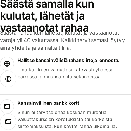
Säästä samalla kun
kulutat, lähetät ja
vastaanotat rahaa
Säästä rahaa kun lähetät, kulutat ja vastaanotat
varoja yli 40 valuutassa. Kaikki tarvitsemasi löytyy
aina yhdeltä ja samalta tilillä.
Hallitse kansainvälisiä rahansiirtoja lennosta.
Pidä kaikki eri valuuttasi kätevästi yhdessä
paikassa ja muunna niitä sekunneissa.
Kansainvälinen pankkikortti
Sinun ei tarvitse enää koskaan murehtia
valuuttakurssien korotuksista tai korkeista
siirtomaksuista, kun käytät rahaa ulkomailla.