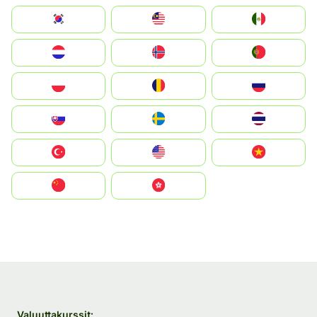
South Korea
Malay
Mexico
Nederland
Norge
Portugal
Polska
România
Россия
Slovensko
Ruoŧŧa
ไทย
Türkiye
United States
Vietnam
中国
中國香港特別行政區
Valuuttakurssit: