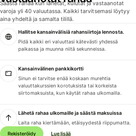
Säästä rahaa kun lähetät, kulutat ja vastaanotat
varoja yli 40 valuutassa. Kaikki tarvitsemasi löytyy
aina yhdeltä ja samalta tilillä.
Hallitse kansainvälisiä rahansiirtoja lennosta.
Pidä kaikki eri valuuttasi kätevästi yhdessä
paikassa ja muunna niitä sekunneissa.
Kansainvälinen pankkikortti
Sinun ei tarvitse enää koskaan murehtia
valuuttakurssien korotuksista tai korkeista
siirtomaksuista, kun käytät rahaa ulkomailla.
Lähetä rahaa ulkomaille ja säästä maksuissa
Laita raha kiertämään, etäisyydestä riippumatta.
Rekisteröidy
Lue lisää