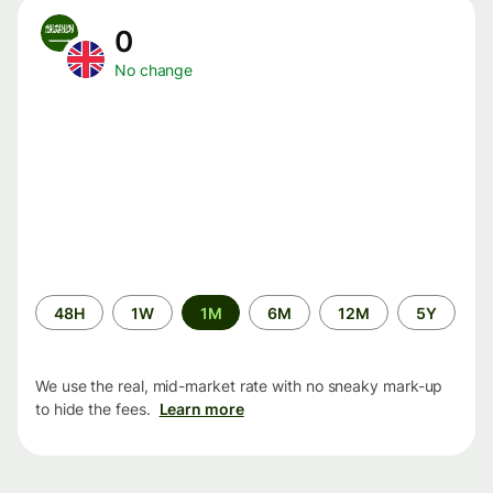
0
No change
Time
48H
1W
1M
6M
12M
5Y
period
We use the real, mid-market rate with no sneaky mark-up
to hide the fees.
Learn more