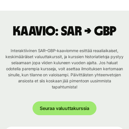
Kaavio: SAR → GBP
Interaktiivinen SAR–GBP-kaaviomme esittää reaaliaikaiset,
keskimääräiset valuuttakurssit, ja kurssien historiatietoja pystyy
selaamaan jopa viiden kuluneen vuoden ajalta. Jos haluat
odotella parempia kursseja, voit asettaa ilmoituksen kertomaan
sinulle, kun tilanne on valoisampi. Päivittäisten yhteenvetojen
ansiosta et siis koskaan jää pimentoon uusimmista
tapahtumista!
Seuraa valuuttakurssia