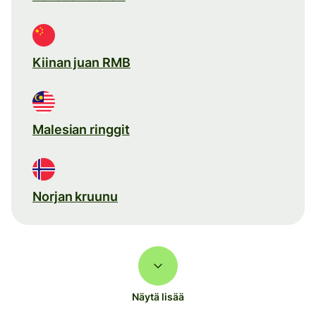
Kiinan juan RMB
Malesian ringgit
Norjan kruunu
Näytä lisää