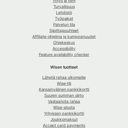
Yritys ja tiimi
Turvallisuus
Lehdistö
Työpaikat
Palvelun tila
Sijoittajasuhteet
Affiliate-ohjelma ja kumppanuudet
Ohjekeskus
Accessibility
Feature availability checker
Wisen tuotteet
Lähetä rahaa ulkomaille
Wise-tili
Kansainvälinen pankkikortti
Suuren summan siirto
Vastaanota rahaa
Wise-alusta
Yrityksen pankkikortti
Joukkomaksut
Accept card payments