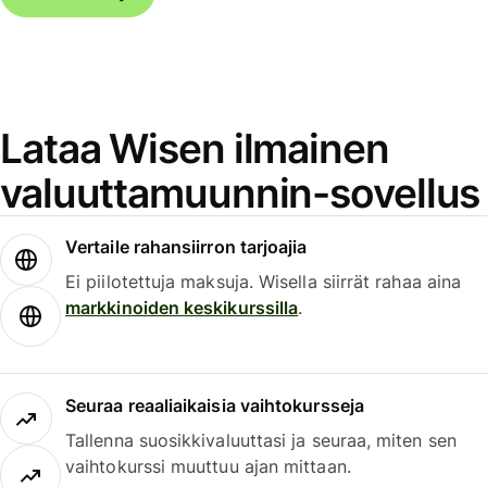
Lataa Wisen ilmainen
valuuttamuunnin-sovellus
Vertaile rahansiirron tarjoajia
Ei piilotettuja maksuja. Wisella siirrät rahaa aina
markkinoiden keskikurssilla
.
Seuraa reaaliaikaisia vaihtokursseja
Tallenna suosikkivaluuttasi ja seuraa, miten sen
vaihtokurssi muuttuu ajan mittaan.