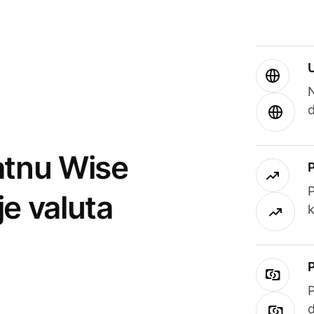
atnu Wise
P
je valuta