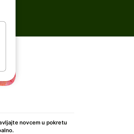
avljajte novcem u pokretu
balno.