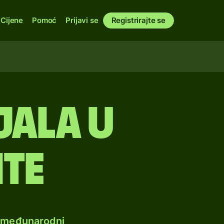
Cijene
Pomoć
Prijavi se
Registrirajte se
jala u
nte
e međunarodni