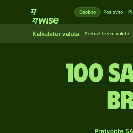
Osobno
Poslovno
Pl
Kalkulator valuta
Pretražite sve valute
100 s
br
Pretvorite S