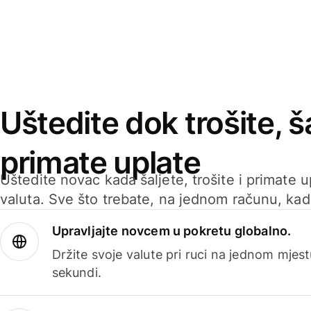
Uštedite dok trošite, ša
primate uplate
Uštedite novac kada šaljete, trošite i primate 
valuta. Sve što trebate, na jednom računu, ka
Upravljajte novcem u pokretu globalno.
Držite svoje valute pri ruci na jednom mjestu
sekundi.