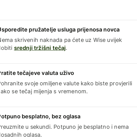
Usporedite pružatelje usluga prijenosa novca
Nema skrivenih naknada pa ćete uz Wise uvijek
dobiti
srednji tržišni tečaj
.
Pratite tečajeve valuta uživo
ohranite svoje omiljene valute kako biste provjerili
kako se tečaj mijenja s vremenom.
Potpuno besplatno, bez oglasa
Preuzmite u sekundi. Potpuno je besplatno i nema
dosadnih oglasa.