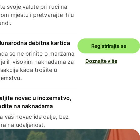
te svoje valute pri ruci na
om mjestu i pretvarajte ih u
undi.
unarodna debitna kartica
Registrirajte se
ada se ne brinite o maržama
Doznajte više
ja ili visokim naknadama za
sakcije kada trošite u
zemstvu.
aljite novac u inozemstvo,
edite na naknadama
a vaš novac ide dalje, bez
ra na udaljenost.