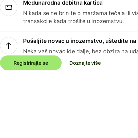
Međunarodna debitna kartica
Nikada se ne brinite o maržama tečaja ili 
transakcije kada trošite u inozemstvu.
Pošaljite novac u inozemstvo, uštedite n
Neka vaš novac ide dalje, bez obzira na uda
Registrirajte se
Doznajte više