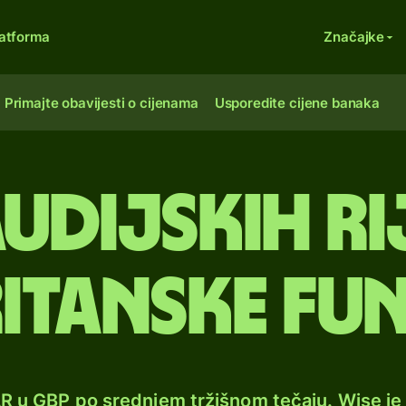
atforma
Značajke
Primajte obavijesti o cijenama
Usporedite cijene banaka
audijskih ri
itanske fu
AR u GBP po srednjem tržišnom tečaju. Wise j