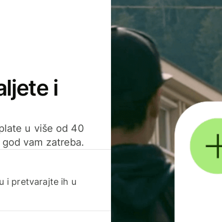
ljete i
uplate u više od 40
d god vam zatreba.
 i pretvarajte ih u