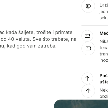
Drži
jedn
sek
c kada šaljete, trošite i primate
Međ
 od 40 valuta. Sve što trebate, na
Nik
u, kad god vam zatreba.
teča
tran
ino
Poš
ušt
Nek
obzi