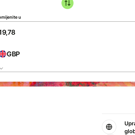
omijenite u
GBP
Upr
glo