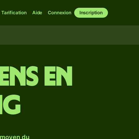
Tarification
Aide
Connexion
Inscription
ens en
ng
 moyen du