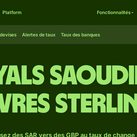
Platform
Fonctionnalités
 devises
Alertes de taux
Taux des banques
iyals saoudi
ivres sterli
sez des SAR vers des GBP au taux de change