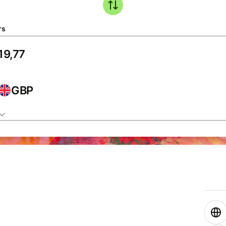
rs
GBP