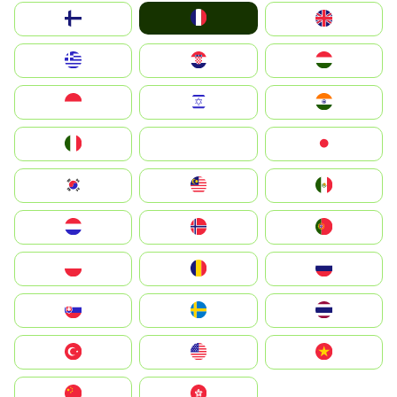
France
Suomi
United Kingdom
Greece
Hrvatska
Magyarország
Indonesia
Israel
India
Italia
JA
Japan
South Korea
Malay
Mexico
Nederland
Norge
Portugal
Polska
România
Россия
Slovensko
Ruoŧŧa
ไทย
Türkiye
United States
Vietnam
中国
中國香港特別行政區