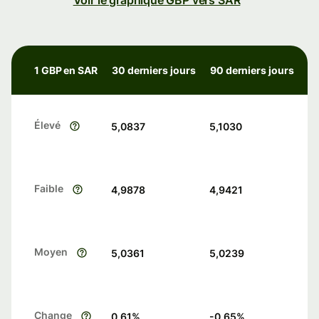
Voir le graphique GBP vers SAR
1 GBP en SAR
30 derniers jours
90 derniers jours
Élevé
5,0837
5,1030
Faible
4,9878
4,9421
Moyen
5,0361
5,0239
Change
0.61
%
-0.65
%