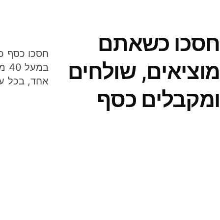
חסכו כשאתם
מוציאים, שולחים
במע
אחד, בכל ע
ומקבלים כסף