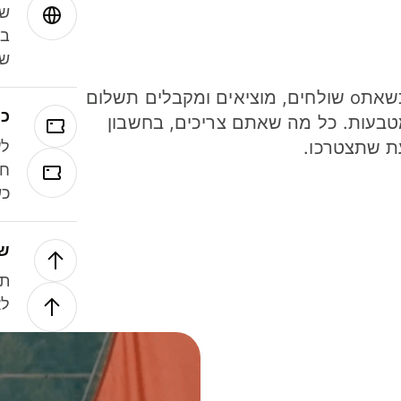
שמ
במ
שנ
חסכו כסף כשאתo שולחים, מוציאים ומקבלים תשלום
כר
ל 40 מטבעות. כל מה שאתם צריכים, בחשבון
ת שתצטרכו.
לע
חל
כש
של
תנ
לא