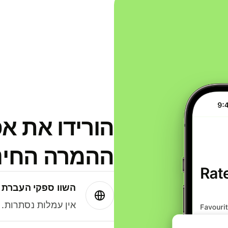
הורידו את א
ההמרה החינמית
השוו ספקי העברת 
אין עמלות נסתרות. עם Wise תמיד תק