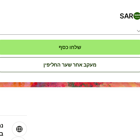
SAR
שלחו כסף
מעקב אחר שער החליפין
נה
בע