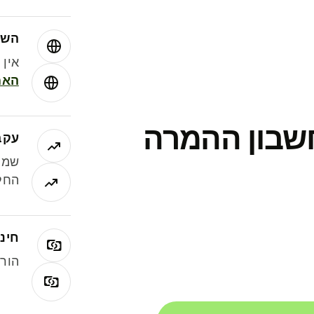
השו
אין עמ
האמ
חשבון ההמרה
עקב
שמר
החלי
חינם
הורי