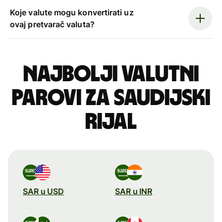
Koje valute mogu konvertirati uz
ovaj pretvarač valuta?
Najbolji valutni
parovi za saudijski
rijal
SAR u USD
SAR u INR