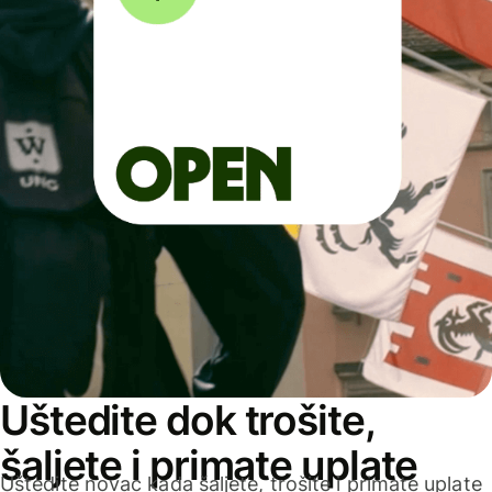
Uštedite dok trošite,
šaljete i primate uplate
Uštedite novac kada šaljete, trošite i primate uplate