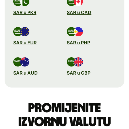
SAR u PKR
SAR u CAD
SAR u EUR
SAR u PHP
SAR u AUD
SAR u GBP
Promijenite
izvornu valutu