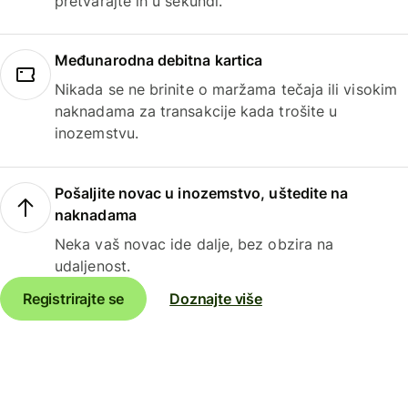
pretvarajte ih u sekundi.
Međunarodna debitna kartica
Nikada se ne brinite o maržama tečaja ili visokim
naknadama za transakcije kada trošite u
inozemstvu.
Pošaljite novac u inozemstvo, uštedite na
naknadama
Neka vaš novac ide dalje, bez obzira na
udaljenost.
Registrirajte se
Doznajte više