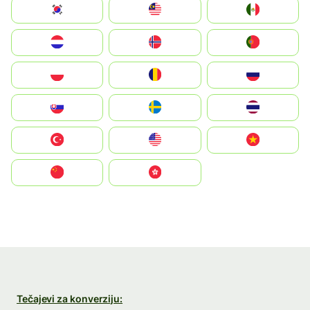
South Korea
Malay
Mexico
Nederland
Norge
Portugal
Polska
România
Россия
Slovensko
Ruoŧŧa
ไทย
Türkiye
United States
Vietnam
中国
中國香港特別行政區
Tečajevi za konverziju: