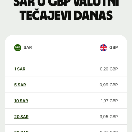
SAR u GBP valutni
tečajevi danas
SAR
GBP
1
SAR
0,20
GBP
5
SAR
0,99
GBP
10
SAR
1,97
GBP
20
SAR
3,95
GBP