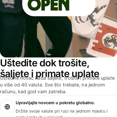
Uštedite dok trošite,
šaljete i primate uplate
Uštedite novac kada šaljete, trošite i primate uplate
u više od 40 valuta. Sve što trebate, na jednom
računu, kad god vam zatreba.
Upravljajte novcem u pokretu globalno.
Držite svoje valute pri ruci na jednom mjestu i