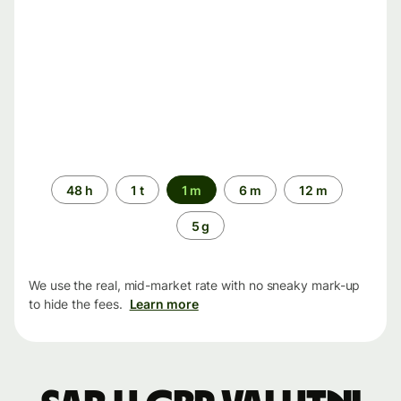
Time
48 h
1 t
1 m
6 m
12 m
period
5 g
We use the real, mid-market rate with no sneaky mark-up
to hide the fees.
Learn more