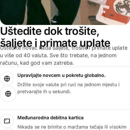
Uštedite dok trošite,
šaljete i primate uplate
Uštedite novac kada šaljete, trošite i primate uplate
u više od 40 valuta. Sve što trebate, na jednom
računu, kad god vam zatreba.
Upravljajte novcem u pokretu globalno.
Držite svoje valute pri ruci na jednom mjestu i
pretvarajte ih u sekundi.
Međunarodna debitna kartica
Nikada se ne brinite o maržama tečaja ili visokim