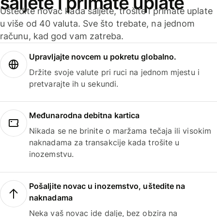
šaljete i primate uplate
Uštedite novac kada šaljete, trošite i primate uplate
u više od 40 valuta. Sve što trebate, na jednom
računu, kad god vam zatreba.
Upravljajte novcem u pokretu globalno.
Držite svoje valute pri ruci na jednom mjestu i
pretvarajte ih u sekundi.
Međunarodna debitna kartica
Nikada se ne brinite o maržama tečaja ili visokim
naknadama za transakcije kada trošite u
inozemstvu.
Pošaljite novac u inozemstvo, uštedite na
naknadama
Neka vaš novac ide dalje, bez obzira na