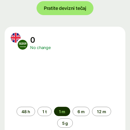
Pratite devizni tečaj
0
No change
Time
48 h
1 t
1 m
6 m
12 m
period
5 g