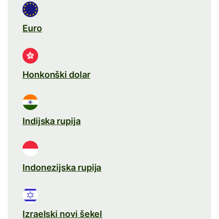
Euro
Honkonški dolar
Indijska rupija
Indonezijska rupija
Izraelski novi šekel