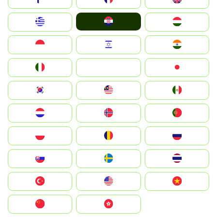
Hrvatska
Greece
Magyarország
Indonesia
Israel
India
Italia
JA
Japan
South Korea
Malay
Mexico
Nederland
Norge
Portugal
Polska
România
Россия
Slovensko
Ruoŧŧa
ไทย
Türkiye
United States
Vietnam
中国
中國香港特別行政區