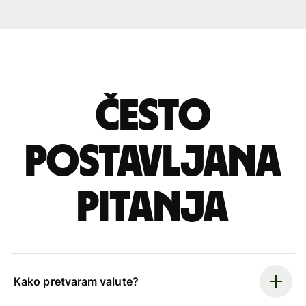
Često
postavljana
pitanja
Kako pretvaram valute?