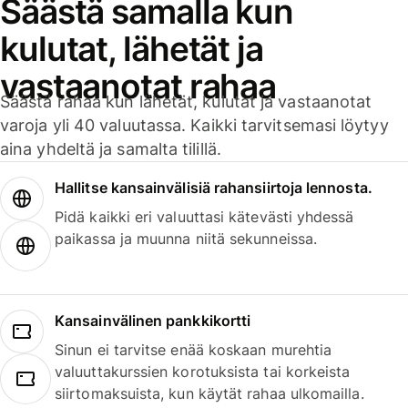
Säästä samalla kun
kulutat, lähetät ja
vastaanotat rahaa
Säästä rahaa kun lähetät, kulutat ja vastaanotat
varoja yli 40 valuutassa. Kaikki tarvitsemasi löytyy
aina yhdeltä ja samalta tilillä.
Hallitse kansainvälisiä rahansiirtoja lennosta.
Pidä kaikki eri valuuttasi kätevästi yhdessä
paikassa ja muunna niitä sekunneissa.
Kansainvälinen pankkikortti
Sinun ei tarvitse enää koskaan murehtia
valuuttakurssien korotuksista tai korkeista
siirtomaksuista, kun käytät rahaa ulkomailla.