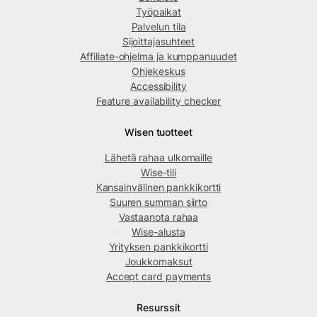
Työpaikat
Palvelun tila
Sijoittajasuhteet
Affiliate-ohjelma ja kumppanuudet
Ohjekeskus
Accessibility
Feature availability checker
Wisen tuotteet
Lähetä rahaa ulkomaille
Wise-tili
Kansainvälinen pankkikortti
Suuren summan siirto
Vastaanota rahaa
Wise-alusta
Yrityksen pankkikortti
Joukkomaksut
Accept card payments
Resurssit