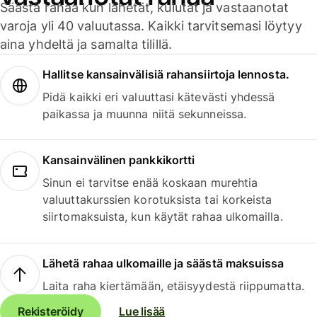
Säästä rahaa kun lähetät, kulutat ja vastaanotat
varoja yli 40 valuutassa. Kaikki tarvitsemasi löytyy
aina yhdeltä ja samalta tilillä.
Hallitse kansainvälisiä rahansiirtoja lennosta.
Pidä kaikki eri valuuttasi kätevästi yhdessä
paikassa ja muunna niitä sekunneissa.
Kansainvälinen pankkikortti
Sinun ei tarvitse enää koskaan murehtia
valuuttakurssien korotuksista tai korkeista
siirtomaksuista, kun käytät rahaa ulkomailla.
Lähetä rahaa ulkomaille ja säästä maksuissa
Laita raha kiertämään, etäisyydestä riippumatta.
Rekisteröidy
Lue lisää