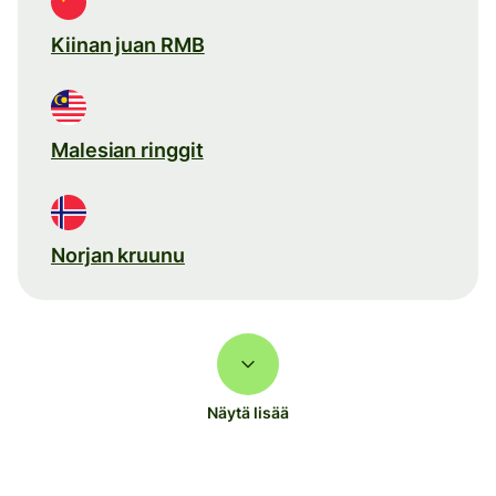
Kiinan juan RMB
Malesian ringgit
Norjan kruunu
Näytä lisää