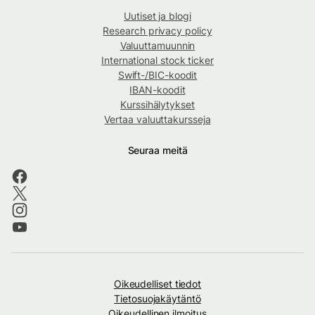
Uutiset ja blogi
Research privacy policy
Valuuttamuunnin
International stock ticker
Swift-/BIC-koodit
IBAN-koodit
Kurssihälytykset
Vertaa valuuttakursseja
Seuraa meitä
Oikeudelliset tiedot
Tietosuojakäytäntö
Oikeudellinen ilmoitus