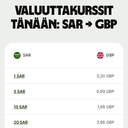
Valuuttakurssit
tänään: SAR → GBP
SAR
GBP
1
SAR
0,20
GBP
5
SAR
0,99
GBP
10
SAR
1,98
GBP
20
SAR
3,96
GBP