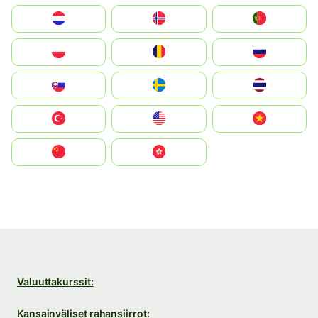
Nederland
Norge
Portugal
Polska
România
Россия
Slovensko
Ruoŧŧa
ไทย
Türkiye
United States
Vietnam
中国
中國香港特別行政區
Valuuttakurssit:
Kansainväliset rahansiirrot: