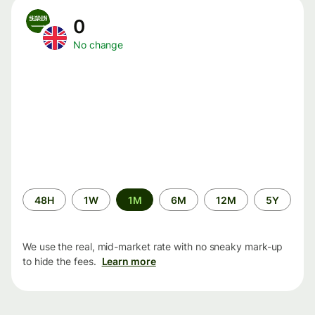
0
No change
Time
48H
1W
1M
6M
12M
5Y
period
We use the real, mid-market rate with no sneaky mark-up
to hide the fees.
Learn more