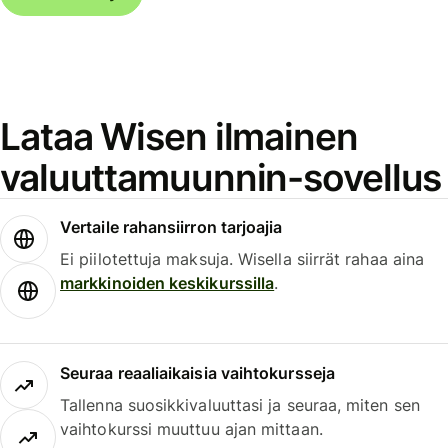
Lataa Wisen ilmainen
valuuttamuunnin-sovellus
Vertaile rahansiirron tarjoajia
Ei piilotettuja maksuja. Wisella siirrät rahaa aina
markkinoiden keskikurssilla
.
Seuraa reaaliaikaisia vaihtokursseja
Tallenna suosikkivaluuttasi ja seuraa, miten sen
vaihtokurssi muuttuu ajan mittaan.