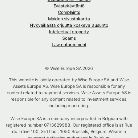
Evästekäytäntö
Complaints
Maiden sivustokartta
Nykyaikaista orjuutta koskeva lausunto
Intellectual property
Scams
Law enforcement
© Wise Europe SA 2026
This website is jointly operated by Wise Europe SA and Wise
Assets Europe AS. Wise Europe SA is responsible for any
content related to payment services. Wise Assets Europe AS is
responsible for any content related to investment services,
including marketing.
Wise Europe SA is a company incorporated in Belgium with
registered number 0713629988. Our registered office is at Rue
du Trône 100, 3rd floor, 1050 Brussels, Belgium. Wise is a
payment institution authorised in Belgium.