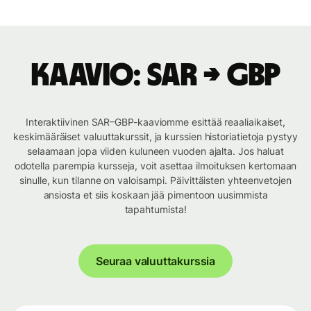
Kaavio: SAR → GBP
Interaktiivinen SAR–GBP-kaaviomme esittää reaaliaikaiset,
keskimääräiset valuuttakurssit, ja kurssien historiatietoja pystyy
selaamaan jopa viiden kuluneen vuoden ajalta. Jos haluat
odotella parempia kursseja, voit asettaa ilmoituksen kertomaan
sinulle, kun tilanne on valoisampi. Päivittäisten yhteenvetojen
ansiosta et siis koskaan jää pimentoon uusimmista
tapahtumista!
Seuraa valuuttakurssia