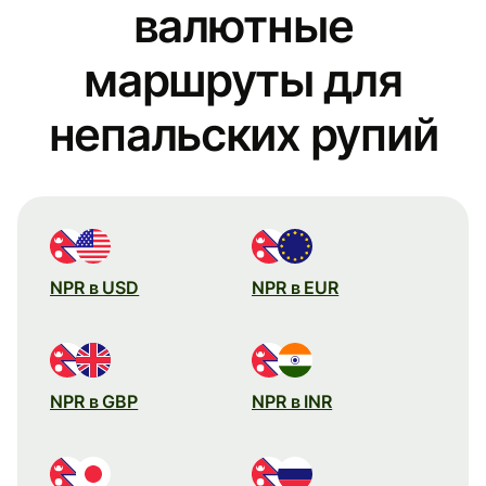
валютные
маршруты для
непальских рупий
NPR в USD
NPR в EUR
NPR в GBP
NPR в INR