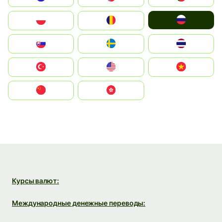
Россия
Polska
România
Slovensko
Ruoŧŧa
ไทย
Türkiye
United States
Vietnam
中国
中國香港特別行政區
Курсы валют:
Международные денежные переводы: