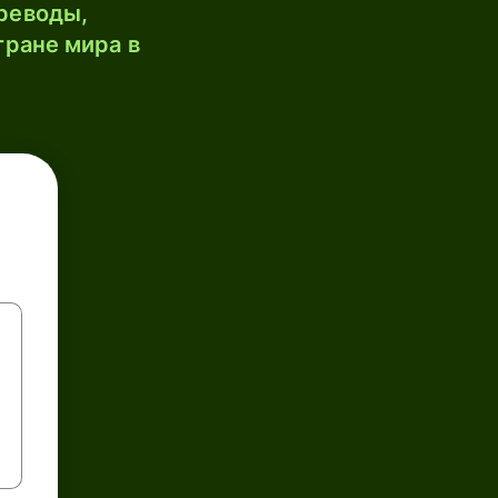
реводы,
тране мира в