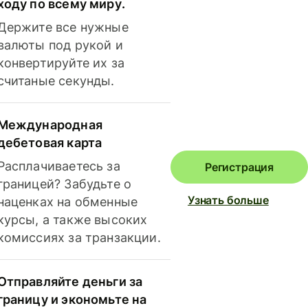
ходу по всему миру.
Держите все нужные
валюты под рукой и
конвертируйте их за
считаные секунды.
Международная
дебетовая карта
Расплачиваетесь за
Регистрация
границей? Забудьте о
Узнать больше
наценках на обменные
курсы, а также высоких
комиссиях за транзакции.
Отправляйте деньги за
границу и экономьте на