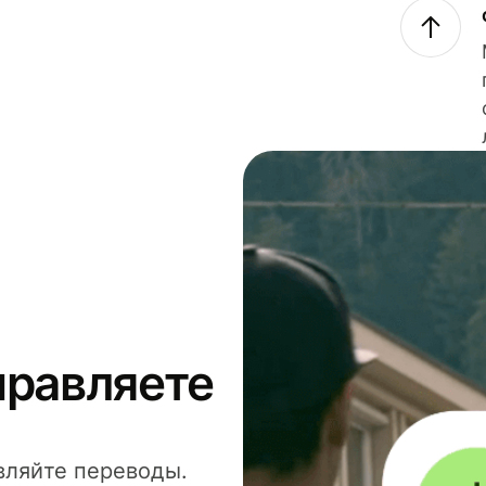
правляете
вляйте переводы.