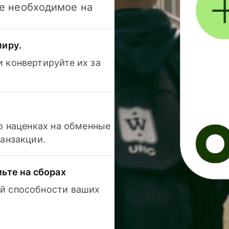
се необходимое на
миру.
 конвертируйте их за
 о наценках на обменные
ранзакции.
мьте на сборах
й способности ваших