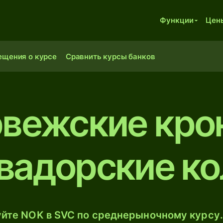
Функции
Цен
ещения о курсе
Сравнить курсы банков
вежские кро
вадорские к
йте NOK в SVC по среднерыночному курсу.