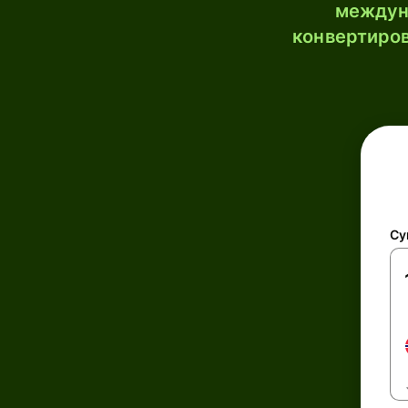
междун
конвертиров
Су