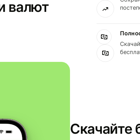
и валют
постеп
Полнос
Скачай
беспла
Скачайте 