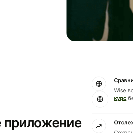
Сравн
Wise в
курс
бе
е приложение
Отсле
Сохран