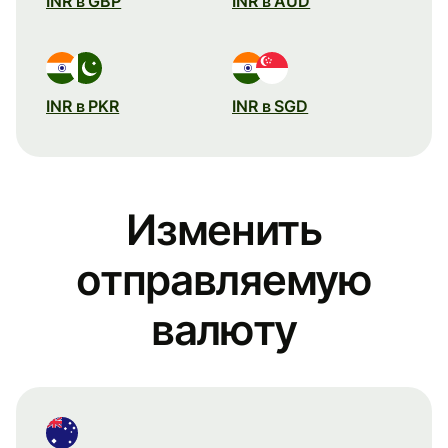
INR в GBP
INR в AUD
INR в PKR
INR в SGD
Изменить
отправляемую
валюту