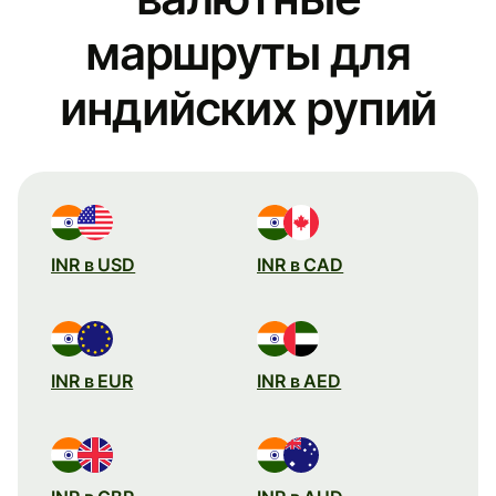
маршруты для
индийских рупий
INR в USD
INR в CAD
INR в EUR
INR в AED