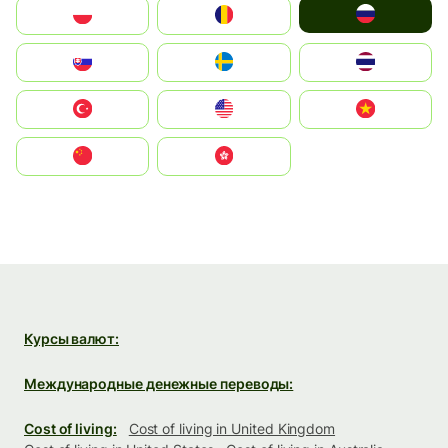
Россия
Polska
România
Slovensko
Ruoŧŧa
ไทย
Türkiye
United States
Vietnam
中国
中國香港特別行政區
Курсы валют:
Международные денежные переводы:
Cost of living:
Cost of living in United Kingdom