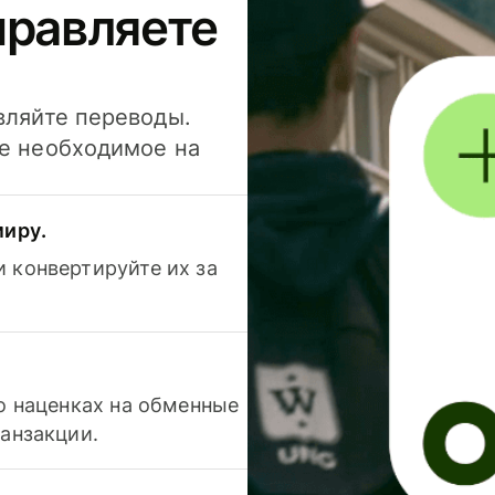
правляете
вляйте переводы.
се необходимое на
миру.
 конвертируйте их за
 о наценках на обменные
ранзакции.