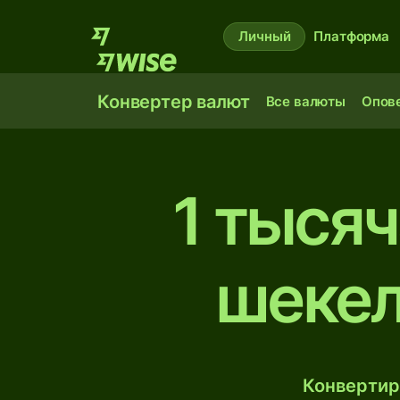
Личный
Платформа
Конвертер валют
Все валюты
Опов
1 тыся
шекел
Конвертир