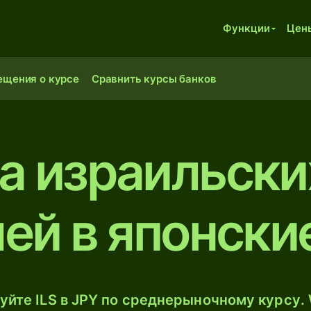
Функции
Цен
ещения о курсе
Сравнить курсы банков
ча израильски
ей в японски
уйте ILS в JPY по среднерыночному курсу. 