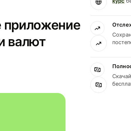
курс
бе
е приложение
Отсле
Сохран
и валют
постеп
Полнос
Скачай
беспла