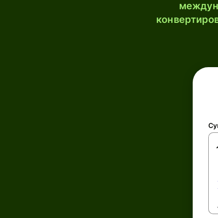
междун
конвертиров
Су