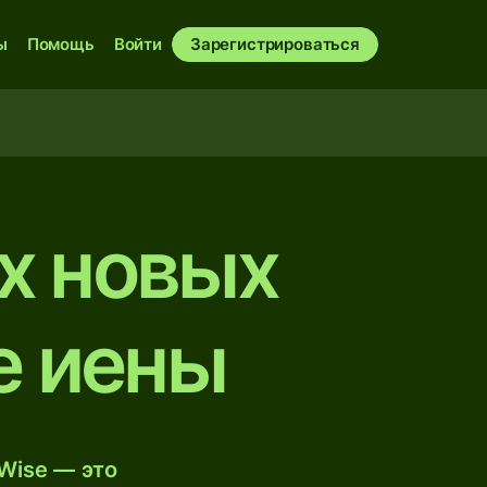
ы
Помощь
Войти
Зарегистрироваться
х новых
е иены
Wise — это