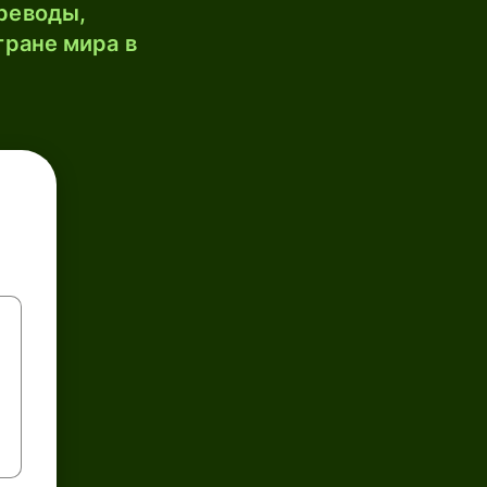
реводы,
тране мира в