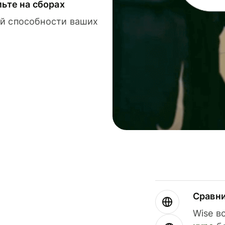
мьте на сборах
й способности ваших
Сравн
Wise в