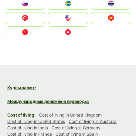
Slovensko
Ruoŧŧa
ไทย
Türkiye
United States
Vietnam
中国
中國香港特別行政區
Курсы валют:
Международные денежные переводы:
Cost of living:
Cost of living in United Kingdom
Cost of living in United States
Cost of living in Australia
Cost of living in India
Cost of living in Germany
Cost of living in France
Cost of living in Spain