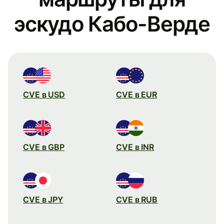
эскудо Кабо-Верде
CVE в USD
CVE в EUR
CVE в GBP
CVE в INR
CVE в JPY
CVE в RUB