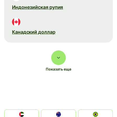
Индонезийская рупия
Канадский доллар
Показать еще
الإمارات العربية المتحدة
Australia
Brazil