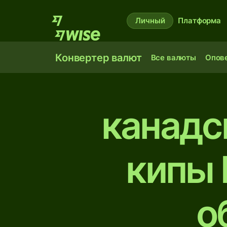
Личный
Платформа
Конвертер валют
Все валюты
Опов
канадс
кипы 
о