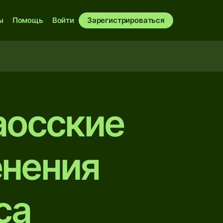
ы
Помощь
Войти
Зарегистрироваться
аосские
енения
са