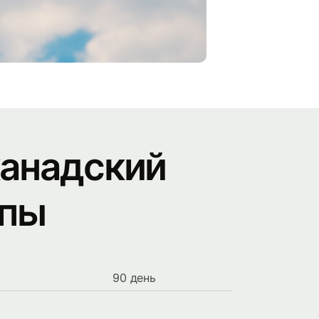
канадский
ипы
90 день