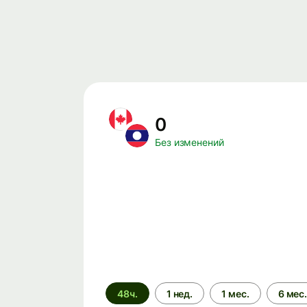
0
Без изменений
Период
48ч.
1 нед.
1 мес.
6 мес
времени