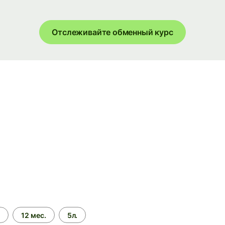
Отслеживайте обменный курс
.
12 мес.
5л.