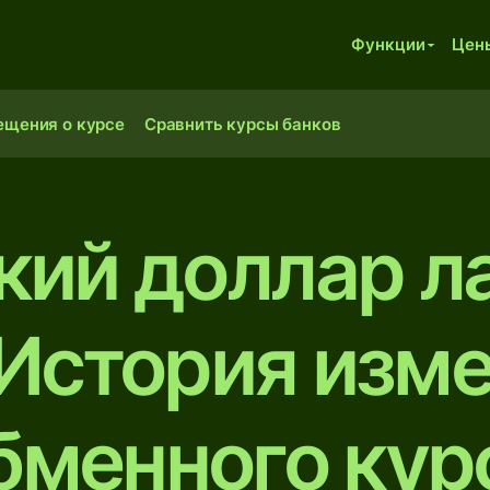
Функции
Цен
ещения о курсе
Сравнить курсы банков
кий доллар л
История изм
бменного кур