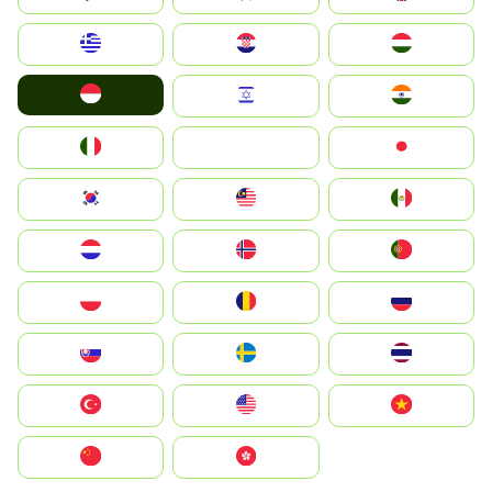
Greece
Hrvatska
Magyarország
Indonesia
Israel
India
Italia
JA
Japan
South Korea
Malay
Mexico
Nederland
Norge
Portugal
Polska
România
Россия
Slovensko
Ruoŧŧa
ไทย
Türkiye
United States
Vietnam
中国
中國香港特別行政區