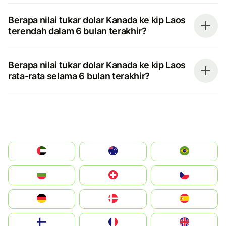
Berapa nilai tukar dolar Kanada ke kip Laos
terendah dalam 6 bulan terakhir?
Berapa nilai tukar dolar Kanada ke kip Laos
rata-rata selama 6 bulan terakhir?
الإمارات العربية المتحدة
Australia
Brazil
България
Switzerland
Czechia
Deutschland
Denmark
España
Suomi
France
United Kingdom