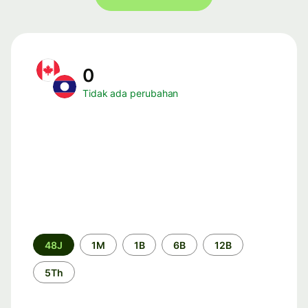
0
Tidak ada perubahan
Periode
48J
1M
1B
6B
12B
waktu
5Th