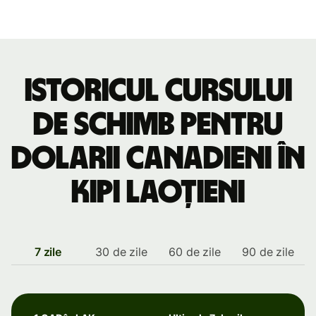
Istoricul cursului
de schimb pentru
dolarii canadieni în
kipi laoțieni
7 zile
30 de zile
60 de zile
90 de zile