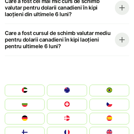
Care a fost cel mai mic curs de schimb
valutar pentru dolarii canadieni în kipi
laoțieni din ultimele 6 luni?
Care a fost cursul de schimb valutar mediu
pentru dolarii canadieni în kipi laoțieni
pentru ultimele 6 luni?
الإمارات العربية المتحدة
Australia
Brazil
България
Switzerland
Czechia
Deutschland
Denmark
España
Suomi
France
United Kingdom