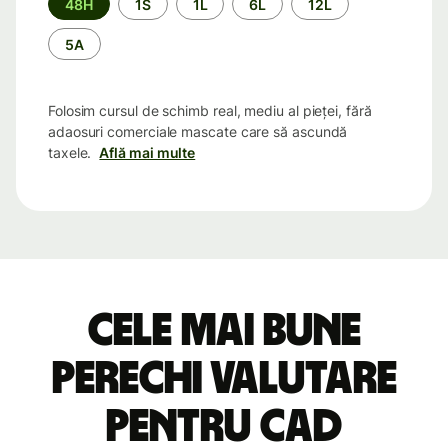
48H
1S
1L
6L
12L
5A
Folosim cursul de schimb real, mediu al pieței, fără
adaosuri comerciale mascate care să ascundă
taxele.
Află mai multe
Cele mai bune
perechi valutare
pentru CAD