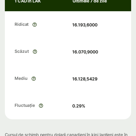
1 CAD în LAK
Ultimele 7 de zile
Ridicat
16.193,6000
Scăzut
16.070,9000
Mediu
16.128,5429
Fluctuație
0.29
%
Cursul de schimb pentru dolarii canadieni în kipi laoțieni este în