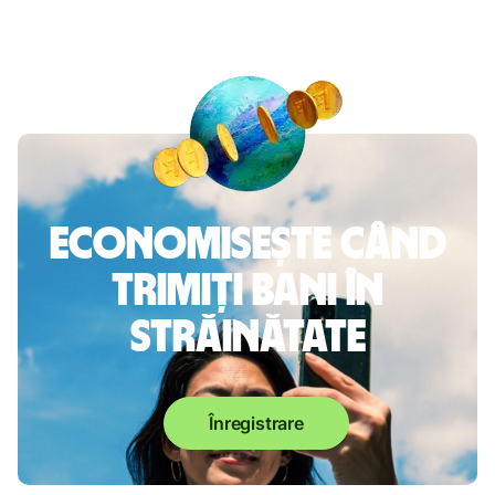
Economisește când
trimiți bani în
străinătate
Înregistrare