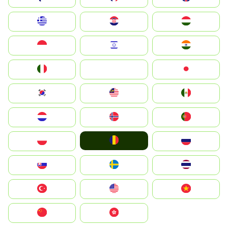
Greece
Hrvatska
Magyarország
Indonesia
Israel
India
Italia
JA
Japan
South Korea
Malay
Mexico
Nederland
Norge
Portugal
România
Polska
Россия
Slovensko
Ruoŧŧa
ไทย
Türkiye
United States
Vietnam
中国
中國香港特別行政區