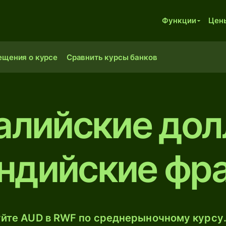
Функции
Цен
ещения о курсе
Сравнить курсы банков
алийские дол
ндийские фр
йте AUD в RWF по среднерыночному курсу.