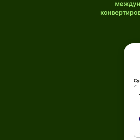
междун
конвертиров
Су