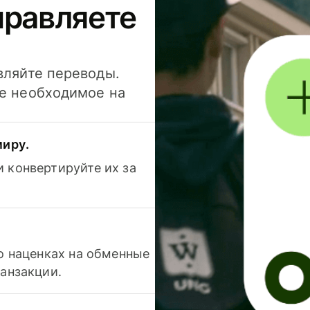
правляете
вляйте переводы.
се необходимое на
миру.
 конвертируйте их за
 о наценках на обменные
ранзакции.