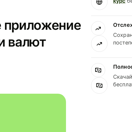
курс
бе
е приложение
Отсле
Сохран
и валют
постеп
Полнос
Скачай
беспла