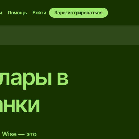
ы
Помощь
Войти
Зарегистрироваться
лары в
анки
 Wise — это