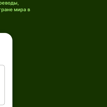
реводы,
тране мира в