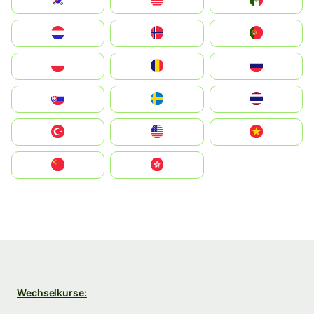
South Korea
Malay
Mexico
Nederland
Norge
Portugal
Polska
România
Россия
Slovensko
Ruoŧŧa
ไทย
Türkiye
United States
Vietnam
中国
中國香港特別行政區
Wechselkurse: