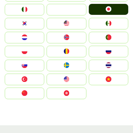
Japan
Italia
JA
South Korea
Malay
Mexico
Nederland
Norge
Portugal
Polska
România
Россия
Slovensko
Ruoŧŧa
ไทย
Türkiye
United States
Vietnam
中国
中國香港特別行政區