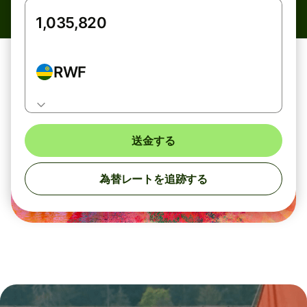
RWF
送金する
為替レートを追跡する