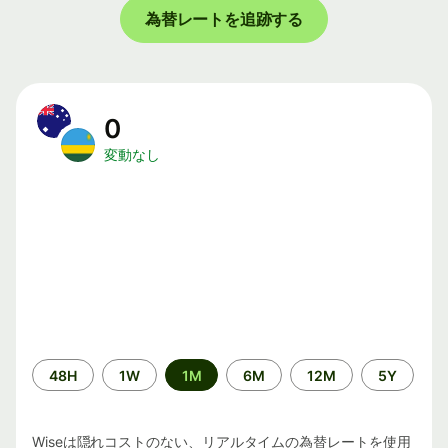
為替レートを追跡する
0
変動なし
期
48H
1W
1M
6M
12M
5Y
間
Wiseは隠れコストのない、リアルタイムの為替レートを使用