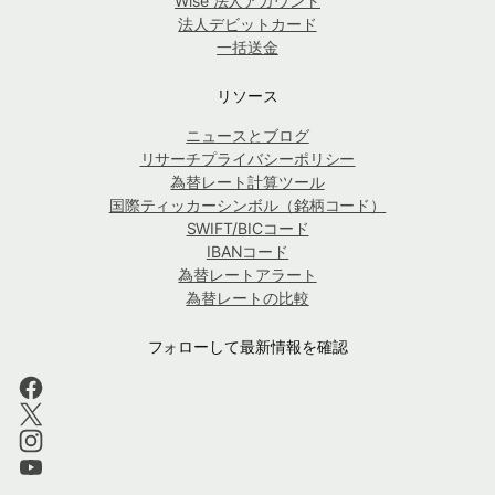
Wise 法人アカウント
法人デビットカード
一括送金
リソース
ニュースとブログ
リサーチプライバシーポリシー
為替レート計算ツール
国際ティッカーシンボル（銘柄コード）
SWIFT/BICコード
IBANコード
為替レートアラート
為替レートの比較
フォローして最新情報を確認