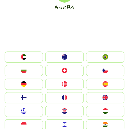
もっと見る
الإمارات العربية المتحدة
Australia
Brazil
България
Switzerland
Czechia
Deutschland
Denmark
España
Suomi
France
United Kingdom
Greece
Hrvatska
Magyarország
Indonesia
Israel
India