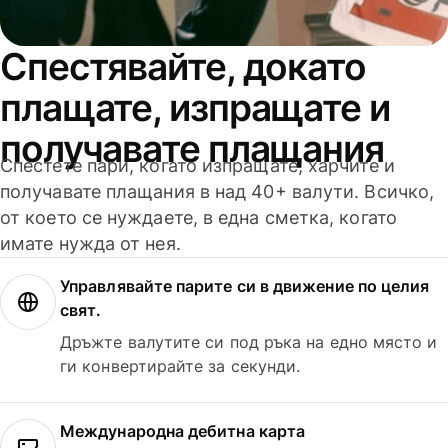
Спестявайте, докато
плащате, изпращате и
получавате плащания
Спестете пари, когато изпращате, харчите и
получавате плащания в над 40+ валути. Всичко,
от което се нуждаете, в една сметка, когато
имате нужда от нея.
Управлявайте парите си в движение по целия
свят.
Дръжте валутите си под ръка на едно място и
ги конвертирайте за секунди.
Международна дебитна карта