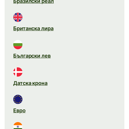
Бразилски реал
Британска лира
Български лев
Датска крона
Евро