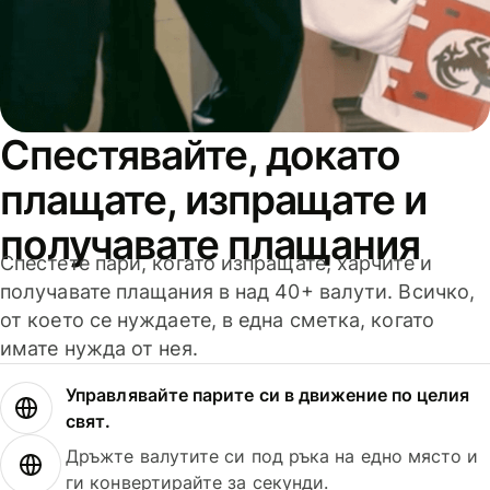
Спестявайте, докато
плащате, изпращате и
получавате плащания
Спестете пари, когато изпращате, харчите и
получавате плащания в над 40+ валути. Всичко,
от което се нуждаете, в една сметка, когато
имате нужда от нея.
Управлявайте парите си в движение по целия
свят.
Дръжте валутите си под ръка на едно място и
ги конвертирайте за секунди.