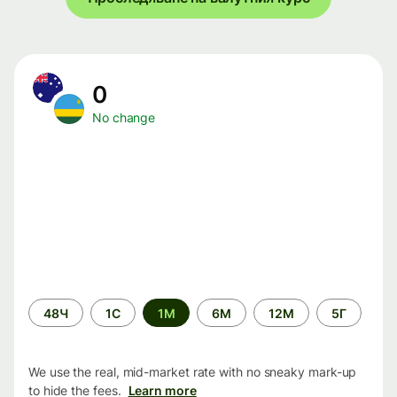
0
No change
Time
48Ч
1С
1М
6М
12М
5Г
period
We use the real, mid-market rate with no sneaky mark-up
to hide the fees.
Learn more