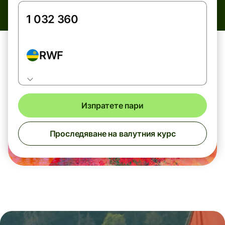
RWF
Изпратете пари
Проследяване на валутния курс