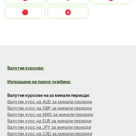
中国
中國香港特別行政區
Валутни курсове:
Изпращане на пари в чужбина:
Валутни курсове на за минали периоди:
Валутен курс на AUD за минали периоди
Валутен курс на GBP за минали периоди
Валутен курс на MXN за минали периоди
Валутен курс на EUR за минали периоди
Валутен курс на JPY за минали периоди
Валутен курс на CAD за минали периоди