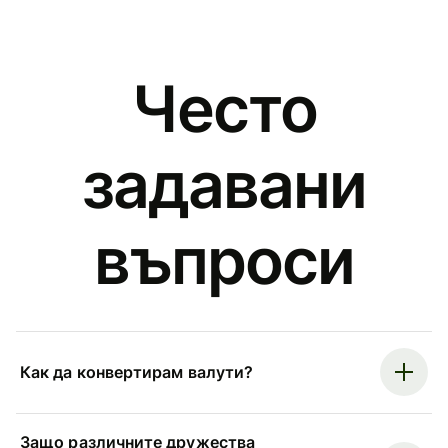
Често
задавани
въпроси
Как да конвертирам валути?
Защо различните дружества