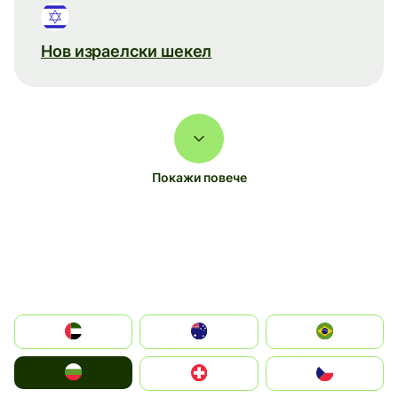
Нов израелски шекел
Покажи повече
الإمارات العربية المتحدة
Australia
Brazil
България
Switzerland
Czechia