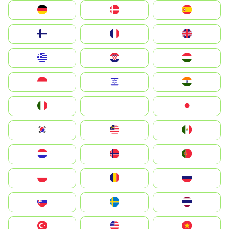
Deutschland
Denmark
España
Suomi
France
United Kingdom
Greece
Hrvatska
Magyarország
Indonesia
Israel
India
Italia
JA
Japan
South Korea
Malay
Mexico
Nederland
Norge
Portugal
Polska
România
Россия
Slovensko
Ruoŧŧa
ไทย
Türkiye
United States
Vietnam