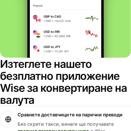
Изтеглете нашето
безплатно приложение
Wise за конвертиране на
валута
Сравнете доставчиците на парични преводи
Без скрити такси, винаги ще получавате
средния пазарен валутен курс
с Wise.