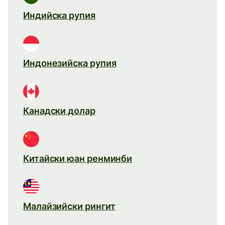
Индийска рупия
Индонезийска рупия
Канадски долар
Китайски юан ренминби
Малайзийски рингит