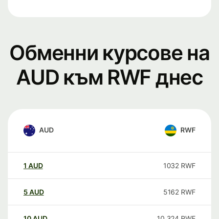
Обменни курсове на
AUD към RWF днес
AUD
RWF
1
AUD
1032
RWF
5
AUD
5162
RWF
10
AUD
10 324
RWF