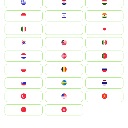
Greece
Hrvatska
Magyarország
Indonesia
Israel
India
Italia
JA
Japan
South Korea
Malay
Mexico
Nederland
Norge
Portugal
Polska
România
Россия
Slovensko
Ruoŧŧa
ไทย
Türkiye
United States
Vietnam
中国
中國香港特別行政區