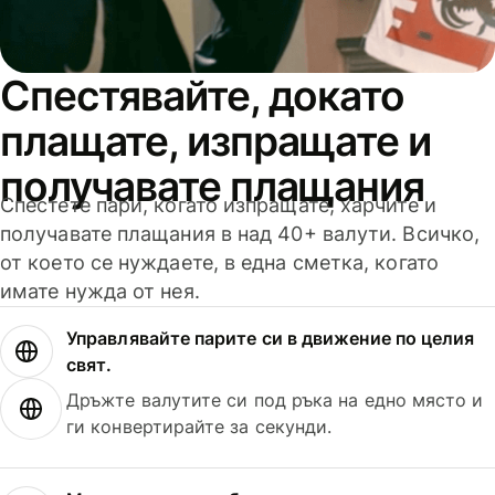
Спестявайте, докато
плащате, изпращате и
получавате плащания
Спестете пари, когато изпращате, харчите и
получавате плащания в над 40+ валути. Всичко,
от което се нуждаете, в една сметка, когато
имате нужда от нея.
Управлявайте парите си в движение по целия
свят.
Дръжте валутите си под ръка на едно място и
ги конвертирайте за секунди.