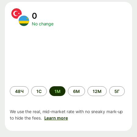
0
No change
Time
48Ч
1С
1М
6М
12М
5Г
period
We use the real, mid-market rate with no sneaky mark-up
to hide the fees.
Learn more