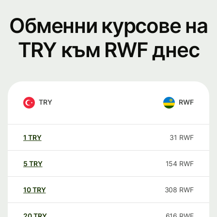
Обменни курсове на
TRY към RWF днес
TRY
RWF
1
TRY
31
RWF
5
TRY
154
RWF
10
TRY
308
RWF
20
TRY
616
RWF