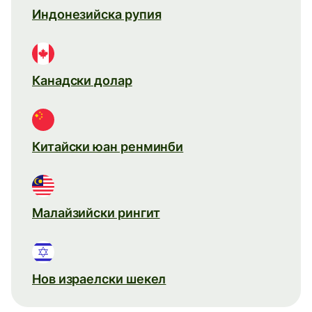
Индонезийска рупия
Канадски долар
Китайски юан ренминби
Малайзийски рингит
Нов израелски шекел