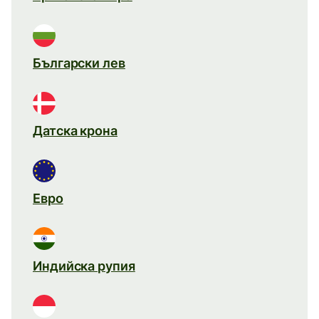
Български лев
Датска крона
Евро
Индийска рупия