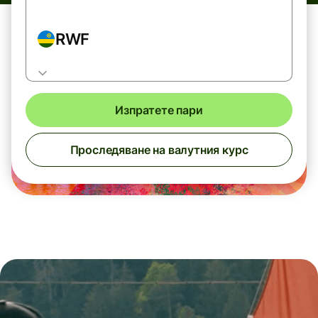
RWF
Изпратете пари
Проследяване на валутния курс