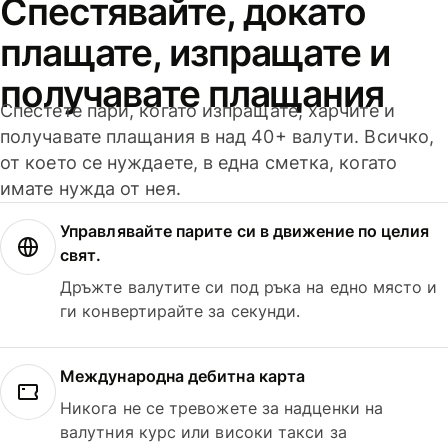
Спестявайте, докато
плащате, изпращате и
получавате плащания
Спестете пари, когато изпращате, харчите и
получавате плащания в над 40+ валути. Всичко,
от което се нуждаете, в една сметка, когато
имате нужда от нея.
Управлявайте парите си в движение по целия
свят.
Дръжте валутите си под ръка на едно място и
ги конвертирайте за секунди.
Международна дебитна карта
Никога не се тревожете за надценки на
валутния курс или високи такси за