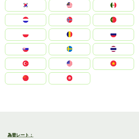
South Korea
Malay
Mexico
Nederland
Norge
Portugal
Polska
România
Россия
Slovensko
Ruoŧŧa
ไทย
Türkiye
United States
Vietnam
中国
中國香港特別行政區
為替レート：