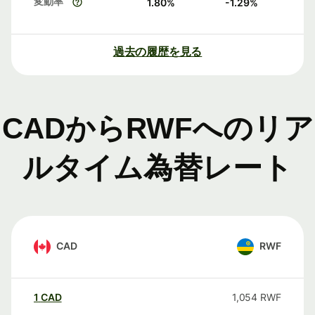
変動率
1.80
%
-1.29
%
過去の履歴を見る
CADからRWFへのリア
ルタイム為替レート
CAD
RWF
1
CAD
1,054
RWF